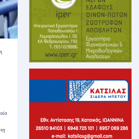
η
ποία
ώτη