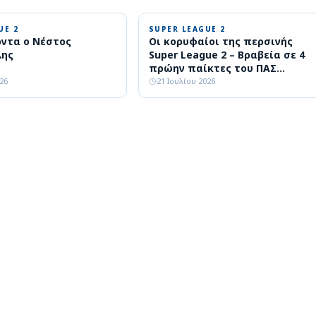
UE 2
SUPER LEAGUE 2
όντα ο Νέστος
Οι κορυφαίοι της περσινής
λης
Super League 2 – Βραβεία σε 4
πρώην παίκτες του ΠΑΣ
Γιάννινα!
026
21 Ιουλίου 2026