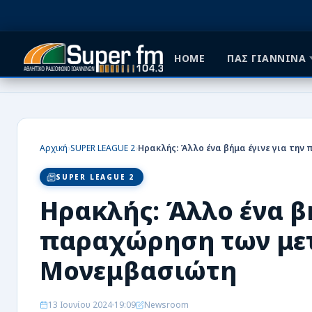
HOME
ΠΑΣ ΓΙΑΝΝΙΝΑ
HOME
ΠΑΣ ΓΙΑΝΝΙΝΑ
›
›
Αρχική
SUPER LEAGUE 2
ΠΟΔΟΣΦΑΙΡΟ
SUPER LEAGUE 2
ΜΠΑΣΚΕΤ
Ηρακλής: Άλλο ένα βή
ΣΠΟΡ
παραχώρηση των μετ
ΕΙΔΗΣΕΙΣ
Μονεμβασιώτη
ΑΡΘΡΟΓΡΑΦΙΕΣ
13 Ιουνίου 2024
19:09
Newsroom