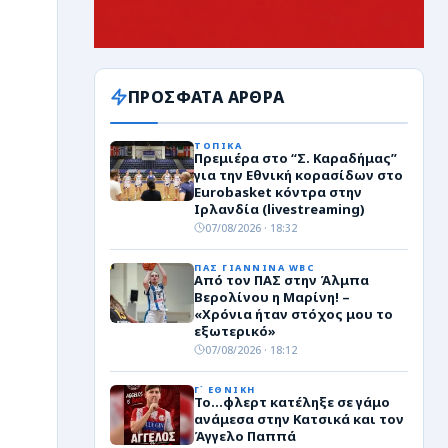
ΠΡΟΣΦΑΤΑ ΑΡΘΡΑ
ΤΟΠΙΚΑ
Πρεμιέρα στο “Σ. Καραδήμας”
για την Εθνική κορασίδων στο
Eurobasket κόντρα στην
Ιρλανδία (livestreaming)
07/08/2026 · 18:32
ΠΑΣ ΓΙΑΝΝΙΝΑ WBC
Από τον ΠΑΣ στην Άλμπα
Βερολίνου η Μαρίνη! –
«Χρόνια ήταν στόχος μου το
εξωτερικό»
07/08/2026 · 18:12
Γ΄ ΕΘΝΙΚΗ
Το…φλερτ κατέληξε σε γάμο
ανάμεσα στην Κατσικά και τον
Άγγελο Παππά