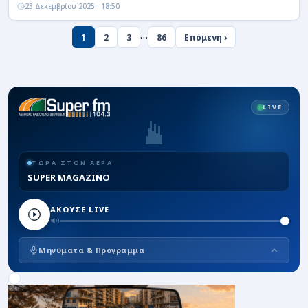
23 Δεκεμβρίου 2025 · 18:50
…
1
2
3
86
Επόμενη ›
LIVE
ΤΩΡΑ ΣΤΟΝ ΑΕΡΑ
SUPER MAGAZINO
ΑΚΟΥΣΕ LIVE
Μηνύματα & Πρόγραμμα