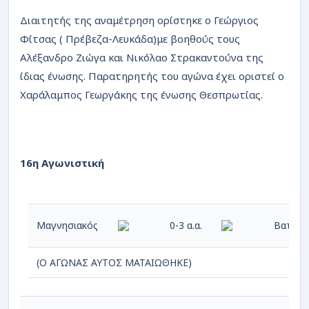
Διαιτητής της αναμέτρηση ορίστηκε ο Γεώργιος
Φίτσας ( Πρέβεζα-Λευκάδα)με βοηθούς τους
Αλέξανδρο Ζιώγα και Νικόλαο Στρακαντούνα της
ίδιας ένωσης. Παρατηρητής του αγώνα έχει οριστεί ο
Χαράλαμπος Γεωργάκης της ένωσης Θεσπρωτίας.
16η Αγωνιστική
Μαγνησιακός
0-3 α.α.
Βατανι
(Ο ΑΓΩΝΑΣ ΑΥΤΟΣ ΜΑΤΑΙΩΘΗΚΕ)