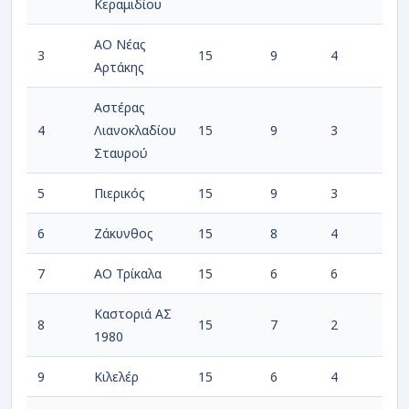
Κεραμιδίου
ΑΟ Νέας
3
15
9
4
Αρτάκης
Αστέρας
4
Λιανοκλαδίου
15
9
3
Σταυρού
5
Πιερικός
15
9
3
6
Ζάκυνθος
15
8
4
7
ΑΟ Τρίκαλα
15
6
6
Καστοριά ΑΣ
8
15
7
2
1980
9
Κιλελέρ
15
6
4