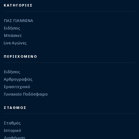
Ιωαννιτών για τη νέα σχολική χρονιά
ΚΑΤΗΓΟΡΙΕΣ
06/08/2026 · 09:22
ΠΑΣ ΓΙΑΝΝΙΝΑ
ΕΙΔΗΣΕΙΣ
Πλύσιμο πεζοδρόμων στο κέντρο της πόλης το
Ειδήσεις
Σαββατοκύριακο 8 και 9 Αυγούστου
Μπάσκετ
06/08/2026 · 09:21
Live Αγώνες
ΕΡΑΣΙΤΕΧΝΙΚΟ
Στην Καστρίτσα ο Ευάγγελος Ντρης
ΠΕΡΙΕΧΟΜΕΝΟ
05/08/2026 · 23:29
Ειδήσεις
Αρθρογραφίες
Ερασιτεχνικό
Γυναικείο Ποδόσφαιρο
ΣΤΑΘΜΟΣ
Σταθμός
Ιστορικό
Διαφήμιση