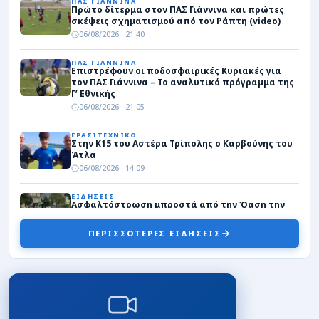
ΠΑΣ ΓΙΑΝΝΙΝΑ
Πρώτο δίτερμα στον ΠΑΣ Γιάννινα και πρώτες
σκέψεις σχηματισμού από τον Ράπτη (video)
06/08/2026 · 21:40
ΠΑΣ ΓΙΑΝΝΙΝΑ
Επιστρέφουν οι ποδοσφαιρικές Κυριακές για
τον ΠΑΣ Γιάννινα – Το αναλυτικό πρόγραμμα της
Γ’ Εθνικής
06/08/2026 · 21:05
ΕΡΑΣΙΤΕΧΝΙΚΟ
Στην Κ15 του Αστέρα Τρίπολης ο Καρβούνης του
Άτλα
06/08/2026 · 14:09
ΕΙΔΗΣΕΙΣ
Ασφαλτόστρωση μπροστά από την Όαση την
Παρασκευή
06/08/2026 · 13:15
ΠΕΡΙΣΣΟΤΕΡΕΣ ΕΙΔΗΣΕΙΣ
ΠΑΣ ΓΙΑΝΝΙΝΑ
“Μάτια” και στη Σερβία για φορ ο ΠΑΣ Γιάννινα
06/08/2026 · 12:38
ΕΡΑΣΙΤΕΧΝΙΚΟ