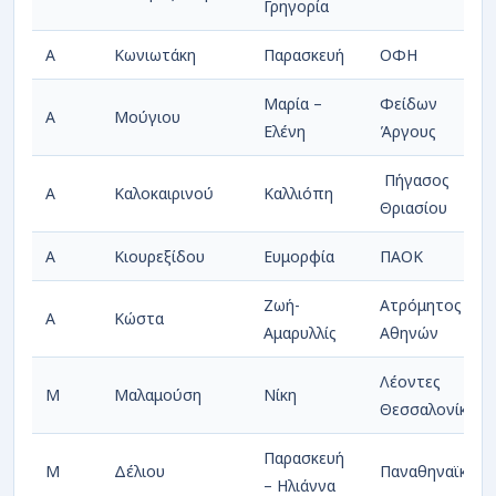
Γρηγορία
Α
Κωνιωτάκη
Παρασκευή
ΟΦΗ
Μαρία –
Φείδων
Α
Μούγιου
Ελένη
Άργους
Πήγασος
Α
Καλοκαιρινού
Καλλιόπη
Θριασίου
Α
Κιουρεξίδου
Ευμορφία
ΠΑΟΚ
Ζωή-
Ατρόμητος
Α
Κώστα
Αμαρυλλίς
Αθηνών
Λέοντες
Μ
Μαλαμούση
Νίκη
Θεσσαλονίκης
Παρασκευή
Μ
Δέλιου
Παναθηναϊκός
– Ηλιάννα