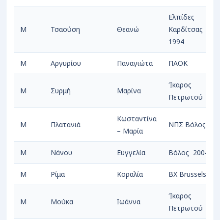
Ελπίδες
Μ
Τσαούση
Θεανώ
Καρδίτσας
1994
Μ
Αργυρίου
Παναγιώτα
ΠΑΟΚ
Ίκαρος
Μ
Συρμή
Μαρίνα
Πετρωτού
Κωσταντίνα
Μ
Πλατανιά
ΝΠΣ Βόλος
– Μαρία
Μ
Νάνου
Ευγγελία
Βόλος 2004
Μ
Ρίμα
Κοραλία
BX Brussels
Ίκαρος
Μ
Μούκα
Ιωάννα
Πετρωτού