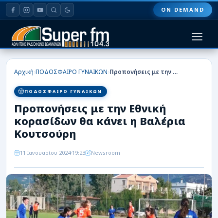
ON DEMAND
HOME
›
›
Αρχική
ΠΟΔΟΣΦΑΙΡΟ ΓΥΝΑΙΚΩΝ
Προπονήσεις με την Εθνική κορασίδων θα κάνει η Βαλέρια Κουτσούρη
ΠΑΣ ΓΙΑΝΝΙΝΑ
ΠΟΔΟΣΦΑΙΡΟ ΓΥΝΑΙΚΩΝ
Προπονήσεις με την Εθνική
ΠΟΔΟΣΦΑΙΡΟ
κορασίδων θα κάνει η Βαλέρια
ΜΠΑΣΚΕΤ
Κουτσούρη
ΣΠΟΡ
11 Ιανουαρίου 2024
19:23
Newsroom
ΕΙΔΗΣΕΙΣ
ΑΡΘΡΟΓΡΑΦΙΕΣ