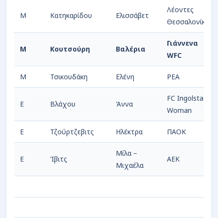
Λέοντες
Μ
Κατηκαρίδου
Ελισσάβετ
Θεσσαλονίκης
Γιάννενα
Μ
Κουτσούρη
Βαλέρια
WFC
Μ
Τσικουδάκη
Ελένη
ΡΕΑ
FC Ingolstadt
Ε
Βλάχου
Άννα
Woman
Ε
Τζούρτζεβιτς
Ηλέκτρα
ΠΑΟΚ
Μίλα –
Ε
Ίβιτς
ΑΕΚ
Μιχαέλα