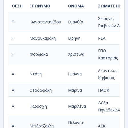
ΘΕΣΗ
ΕΠΩΝΥΜΟ
ΟΝΟΜΑ
ΣΩΜΑΤΕΙΟ
Σειρήνες
T
Κωνσταντινίδου
Ευανθία
Γρεβενών ΑΣ
T
Μανουκαράκη
Ειρήνη
ΡΕΑ
ΓΠΟ
Τ
Φόρλιακα
Χριστίνα
Καστοριάς
Λεοντικός
Α
Ντάτη
Ιωάννα
Κηφισιάς
Α
Θεοδωράκη
Μαρίνα
ΠΑΟΚ
Δόξα
Α
Παράσχη
Μαριλένα
Πηγαδακίων
Πελαγία-
Α
Μπάρτζακλη
ΑΕΚ