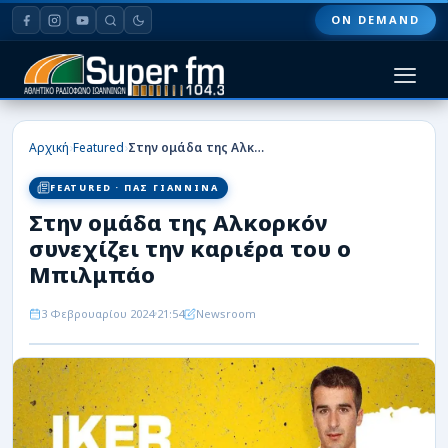
ON DEMAND
HOME
›
›
Αρχική
Featured
Στην ομάδα της Αλκορκόν συνεχίζει την καριέρα του ο Μπιλμπάο
ΠΑΣ ΓΙΑΝΝΙΝΑ
FEATURED · ΠΑΣ ΓΙΑΝΝΙΝΑ
Στην ομάδα της Αλκορκόν
ΠΟΔΟΣΦΑΙΡΟ
συνεχίζει την καριέρα του ο
ΜΠΑΣΚΕΤ
Μπιλμπάο
ΣΠΟΡ
3 Φεβρουαρίου 2024
21:54
Newsroom
ΕΙΔΗΣΕΙΣ
ΑΡΘΡΟΓΡΑΦΙΕΣ