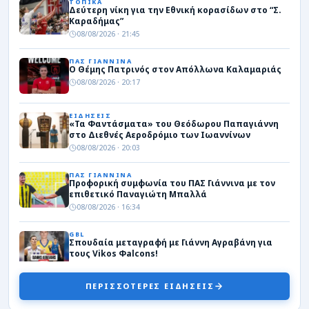
ΤΟΠΙΚΑ
Δεύτερη νίκη για την Εθνική κορασίδων στο “Σ.
Καραδήμας”
08/08/2026 · 21:45
ΠΑΣ ΓΙΑΝΝΙΝΑ
Ο Θέμης Πατρινός στον Απόλλωνα Καλαμαριάς
08/08/2026 · 20:17
ΕΙΔΗΣΕΙΣ
«Τα Φαντάσματα» του Θεόδωρου Παπαγιάννη
στο Διεθνές Αεροδρόμιο των Ιωαννίνων
08/08/2026 · 20:03
ΠΑΣ ΓΙΑΝΝΙΝΑ
Προφορική συμφωνία του ΠΑΣ Γιάννινα με τον
επιθετικό Παναγιώτη Μπαλλά
08/08/2026 · 16:34
GBL
Σπουδαία μεταγραφή με Γιάννη Αγραβάνη για
τους Vikos Φalcons!
08/08/2026 · 16:13
ΠΕΡΙΣΣΟΤΕΡΕΣ ΕΙΔΗΣΕΙΣ
ΠΑΣ ΓΙΑΝΝΙΝΑ WBC
Ιστορική συνεργασία για το γυναικείο μπάσκετ