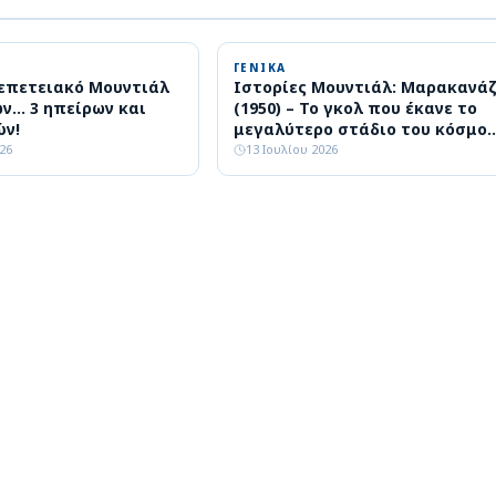
ΓΕΝΙΚΑ
 επετειακό Μουντιάλ
Ιστορίες Μουντιάλ: Μαρακανά
ων… 3 ηπείρων και
(1950) – Το γκολ που έκανε το
ών!
μεγαλύτερο στάδιο του κόσμο
να σιωπήσει
026
13 Ιουλίου 2026