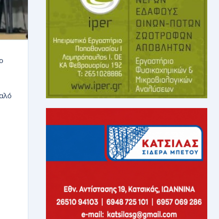
ο
καλό