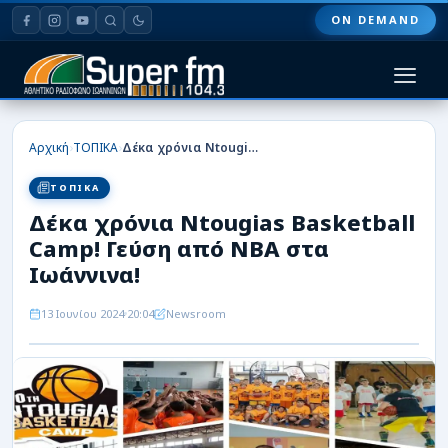
ON DEMAND
HOME
›
›
Αρχική
ΤΟΠΙΚΑ
Δέκα χρόνια Ntougias Basketball Camp! Γεύση από NBA στα Ιωάννινα!
ΠΑΣ ΓΙΑΝΝΙΝΑ
ΤΟΠΙΚΑ
Δέκα χρόνια Ntougias Basketball
ΠΟΔΟΣΦΑΙΡΟ
Camp! Γεύση από NBA στα
ΜΠΑΣΚΕΤ
Ιωάννινα!
ΣΠΟΡ
13 Ιουνίου 2024
20:04
Newsroom
ΕΙΔΗΣΕΙΣ
ΑΡΘΡΟΓΡΑΦΙΕΣ