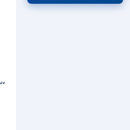
ηγεσίας των μικτών ομάδων
06/08/2026 · 12:26
ΕΡΑΣΙΤΕΧΝΙΚΟ
Θύελλα Κατσικάς:
Συγχαρητήρια ανακοίνωση για
Αλέξη Μιχαήλ
06/08/2026 · 11:46
ΠΟΔΟΣΦΑΙΡΟ ΓΥΝΑΙΚΩΝ
Τεχνικός διευθυντής των
εθνικών ομάδων Γυναικών ο
Βασίλης Κίτσης!
06/08/2026 · 11:13
ων
FEATURED
“Γεράκι” ο Αμερικανός Allerik
Freeman!
06/08/2026 · 10:39
ΤΟΠΙΚΑ
Τζάμπολ σήμερα στο “Σιδέρης
Καραδήμας” για το
Ευρωμπάσκετ Κορασίδων U16
(Β’ Κατηγορίας)