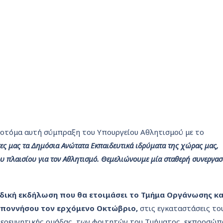
ινοτόμα αυτή σύμπραξη του Υπουργείου Αθλητισμού με το
ες μας τα Δημόσια Ανώτατα Εκπαιδευτικά ιδρύματα της χώρας μας,
υ πλαισίου για τον Αθλητισμό. Θεμελιώνουμε μία σταθερή συνεργασ
ιδική εκδήλωση που θα ετοιμάσει το Τμήμα Οργάνωσης κα
οποννήσου τον ερχόμενο Οκτώβριο,
στις εγκαταστάσεις το
 ερευνητικής ομάδας, των φοιτητών του Τμήματος, εκπροσώ