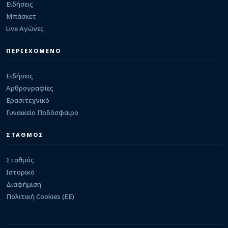
Ειδήσεις
ΤΟΠΙΚΑ
Πρεμιέρα στο “Σ. Καραδήμας” για την Εθνική
Μπάσκετ
κορασίδων στο Eurobasket κόντρα στην
Live Αγώνες
Ιρλανδία (livestreaming)
07/08/2026 · 18:32
ΠΕΡΙΕΧΟΜΕΝΟ
ΠΑΣ ΓΙΑΝΝΙΝΑ WBC
Από τον ΠΑΣ στην Άλμπα Βερολίνου η Μαρίνη! –
«Χρόνια ήταν στόχος μου το εξωτερικό»
Ειδήσεις
07/08/2026 · 18:12
Αρθρογραφίες
Ερασιτεχνικό
Γυναικείο Ποδόσφαιρο
ΣΤΑΘΜΟΣ
Σταθμός
Ιστορικό
Διαφήμιση
Πολιτική Cookies (ΕΕ)