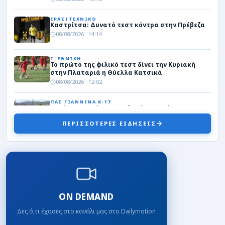
ΕΡΑΣΙΤΕΧΝΙΚΟ
Καστρίτσα: Δυνατό τεστ κόντρα στην Πρέβεζα
08/08/2026 · 14:14
Γ΄ ΕΘΝΙΚΗ
Το πρώτο της φιλικό τεστ δίνει την Κυριακή
στην Πλαταριά η Θύελλα Κατσικά
08/08/2026 · 12:02
ΠΑΣ ΓΙΑΝΝΙΝΑ Κ-17
Καμία παραχώρηση ποδοσφαιριστή της Κ17, αν
δεν ληφθεί οριστική απόφαση για τη συμμετοχή
στη Super League 2
ΠΕΡΙΣΣΟΤΕΡΕΣ ΕΙΔΗΣΕΙΣ
08/08/2026 · 11:51
ΚΩΠΗΛΑΣΙΑ
Στη μάχη του μεταλλίου στο παγκόσμιο Κ19 ο
Μουσελίμης που προκρίθηκε στον μεγάλο
τελικό του σκιφ!
08/08/2026 · 11:28
ON DEMAND
Γ΄ ΕΘΝΙΚΗ
Πρόωρο “διαζύγιο” της ΑΕΡ Αφάντου με τον
Δες ό,τι έχασες στο κανάλι μας στο Dailymotion
Κόντε!