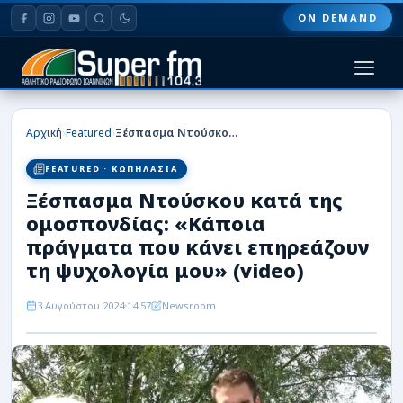
ON DEMAND
HOME
›
›
Αρχική
Featured
Ξέσπασμα Ντούσκου κατά της ομοσπονδίας: «Κάποια πράγματα που κάνει επηρεάζουν τη ψυχολογία μου» (video)
ΠΑΣ ΓΙΑΝΝΙΝΑ
FEATURED · ΚΩΠΗΛΑΣΙΑ
Ξέσπασμα Ντούσκου κατά της
ΠΟΔΟΣΦΑΙΡΟ
ομοσπονδίας: «Κάποια
ΜΠΑΣΚΕΤ
πράγματα που κάνει επηρεάζουν
τη ψυχολογία μου» (video)
ΣΠΟΡ
3 Αυγούστου 2024
14:57
Newsroom
ΕΙΔΗΣΕΙΣ
ΑΡΘΡΟΓΡΑΦΙΕΣ