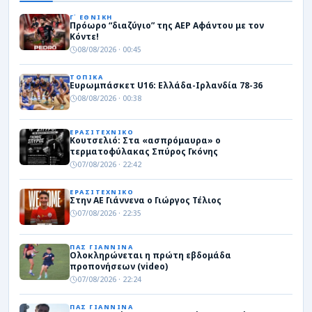
Γ΄ ΕΘΝΙΚΗ
Πρόωρο “διαζύγιο” της ΑΕΡ Αφάντου με τον
Κόντε!
08/08/2026 · 00:45
ΤΟΠΙΚΑ
Ευρωμπάσκετ U16: Ελλάδα-Ιρλανδία 78-36
08/08/2026 · 00:38
ΕΡΑΣΙΤΕΧΝΙΚΟ
Κουτσελιό: Στα «ασπρόμαυρα» ο
τερματοφύλακας Σπύρος Γκόνης
07/08/2026 · 22:42
ΕΡΑΣΙΤΕΧΝΙΚΟ
Στην ΑΕ Γιάννενα ο Γιώργος Τέλιος
07/08/2026 · 22:35
ΠΑΣ ΓΙΑΝΝΙΝΑ
Ολοκληρώνεται η πρώτη εβδομάδα
προπονήσεων (video)
07/08/2026 · 22:24
ΠΑΣ ΓΙΑΝΝΙΝΑ