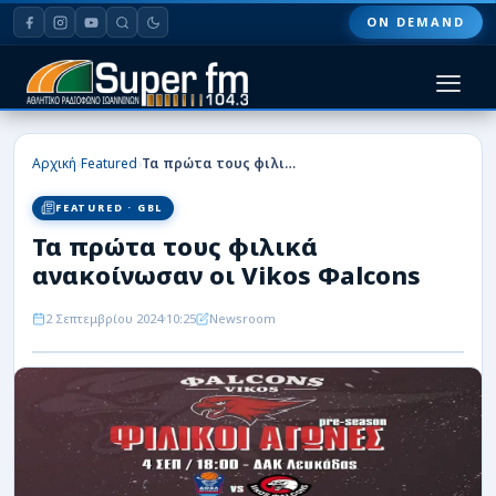
ON DEMAND
HOME
›
›
Αρχική
Featured
Τα πρώτα τους φιλικά ανακοίνωσαν οι Vikos Φalcons
ΠΑΣ ΓΙΑΝΝΙΝΑ
FEATURED · GBL
Τα πρώτα τους φιλικά
ΠΟΔΟΣΦΑΙΡΟ
ανακοίνωσαν οι Vikos Φalcons
ΜΠΑΣΚΕΤ
2 Σεπτεμβρίου 2024
10:25
Newsroom
ΣΠΟΡ
ΕΙΔΗΣΕΙΣ
ΑΡΘΡΟΓΡΑΦΙΕΣ