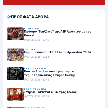
ΠΡΟΣΦΑΤΑ ΑΡΘΡΑ
Γ΄ ΕΘΝΙΚΗ
Πρόωρο “διαζύγιο” της ΑΕΡ Αφάντου με τον
Κόντε!
08/08/2026 · 00:45
ΤΟΠΙΚΑ
Ευρωμπάσκετ U16: Ελλάδα-Ιρλανδία 78-36
08/08/2026 · 00:38
ΕΡΑΣΙΤΕΧΝΙΚΟ
Κουτσελιό: Στα «ασπρόμαυρα» ο
τερματοφύλακας Σπύρος Γκόνης
07/08/2026 · 22:42
ΕΡΑΣΙΤΕΧΝΙΚΟ
Στην ΑΕ Γιάννενα ο Γιώργος Τέλιος
07/08/2026 · 22:35