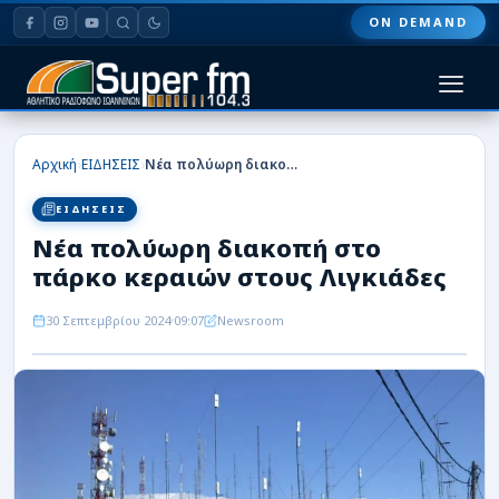
ON DEMAND
HOME
›
›
Αρχική
ΕΙΔΗΣΕΙΣ
Νέα πολύωρη διακοπή στο πάρκο κεραιών στους Λιγκιάδες
ΠΑΣ ΓΙΑΝΝΙΝΑ
ΕΙΔΗΣΕΙΣ
Νέα πολύωρη διακοπή στο
ΠΟΔΟΣΦΑΙΡΟ
πάρκο κεραιών στους Λιγκιάδες
ΜΠΑΣΚΕΤ
30 Σεπτεμβρίου 2024
09:07
Newsroom
ΣΠΟΡ
ΕΙΔΗΣΕΙΣ
ΑΡΘΡΟΓΡΑΦΙΕΣ