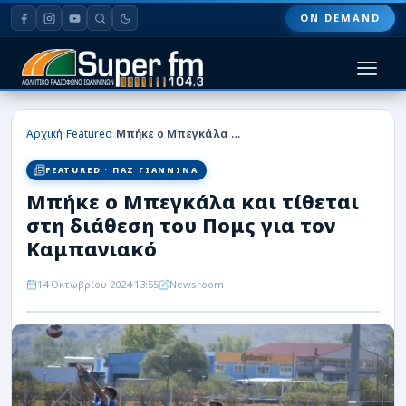
ON DEMAND
HOME
›
›
Αρχική
Featured
Μπήκε ο Μπεγκάλα και τίθεται στη διάθεση του Πομς για τον Καμπανιακό
ΠΑΣ ΓΙΑΝΝΙΝΑ
FEATURED · ΠΑΣ ΓΙΑΝΝΙΝΑ
Μπήκε ο Μπεγκάλα και τίθεται
ΠΟΔΟΣΦΑΙΡΟ
στη διάθεση του Πομς για τον
ΜΠΑΣΚΕΤ
Καμπανιακό
ΣΠΟΡ
14 Οκτωβρίου 2024
13:55
Newsroom
ΕΙΔΗΣΕΙΣ
ΑΡΘΡΟΓΡΑΦΙΕΣ