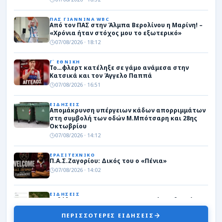
ΠΑΣ ΓΙΑΝΝΙΝΑ WBC
Από τον ΠΑΣ στην Άλμπα Βερολίνου η Μαρίνη! –
«Χρόνια ήταν στόχος μου το εξωτερικό»
07/08/2026 · 18:12
Γ΄ ΕΘΝΙΚΗ
Το…φλερτ κατέληξε σε γάμο ανάμεσα στην
Κατσικά και τον Άγγελο Παππά
07/08/2026 · 16:51
ΕΙΔΗΣΕΙΣ
Απομάκρυνση υπέργειων κάδων απορριμμάτων
στη συμβολή των οδών Μ.Μπότσαρη και 28ης
Οκτωβρίου
07/08/2026 · 14:12
ΕΡΑΣΙΤΕΧΝΙΚΟ
Π.Α.Σ.Ζαγορίου: Δικός του ο «Πένια»
07/08/2026 · 14:02
ΕΙΔΗΣΕΙΣ
Εκδόθηκε η ΚΥΑ για τη στεγαστική συνδρομή των
πληγέντων από τον σεισμό της 8ης Μαρτίου
ΠΕΡΙΣΣΟΤΕΡΕΣ ΕΙΔΗΣΕΙΣ
07/08/2026 · 13:34