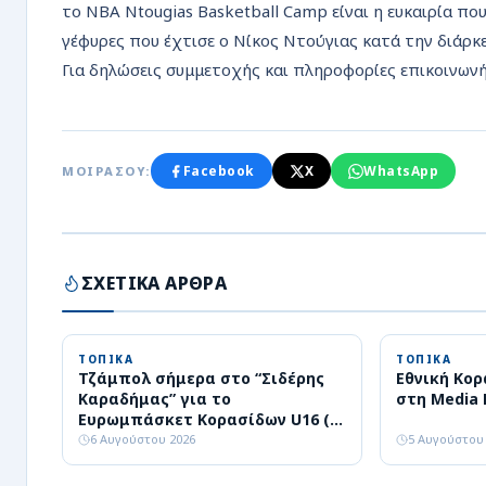
το NBA Ntougias Basketball Camp είναι η ευκαιρία πο
γέφυρες που έχτισε ο Νίκος Ντούγιας κατά την διάρκε
Για δηλώσεις συμμετοχής και πληροφορίες επικοινων
Facebook
X
WhatsApp
ΜΟΙΡΑΣΟΥ:
ΣΧΕΤΙΚΑ ΑΡΘΡΑ
ΤΟΠΙΚΑ
ΤΟΠΙΚΑ
Τζάμπολ σήμερα στο “Σιδέρης
Εθνική Κορ
Καραδήμας” για το
στη Media D
Ευρωμπάσκετ Κορασίδων U16 (Β’
Κατηγορίας)
6 Αυγούστου 2026
5 Αυγούστου