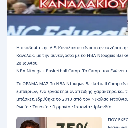
Η ακαδημία της Α.Ε. Καναλακίου είναι στην ευχάριστη
Καναλάκι με την συνεργασία με το NBA Ntougias Bask
28 Ιουνίου.
NBA Ntougias Basketball Camp. Το Camp που Ενώνει τ
Το ΟΡΑΜΑ ΜΑΣ Το NBA Ntougias Basketball Camp είνα
εμπειριών, ένα εργαστήρι ανάπτυξης χαρακτήρα και τ
μπάσκετ. Ιδρύθηκε το 2013 από τον Νικόλαο Ντούγια, 
Ρωσία • Τουρκία • Γερμανία • Ισπανία • Ιρλανδία
ΠΟΥ ΕΧΕΟ
Ιωαννίνων