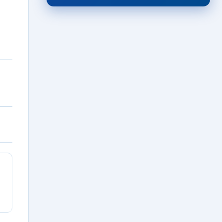
Συγχαρητήρια ανακοίνωση για
Αλέξη Μιχαήλ
06/08/2026 · 11:46
ΠΟΔΟΣΦΑΙΡΟ ΓΥΝΑΙΚΩΝ
Τεχνικός διευθυντής των
εθνικών ομάδων Γυναικών ο
Βασίλης Κίτσης!
06/08/2026 · 11:13
FEATURED
“Γεράκι” ο Αμερικανός Allerik
Freeman!
06/08/2026 · 10:39
ΤΟΠΙΚΑ
Τζάμπολ σήμερα στο “Σιδέρης
Καραδήμας” για το
Ευρωμπάσκετ Κορασίδων U16
(Β’ Κατηγορίας)
06/08/2026 · 10:05
ΕΙΔΗΣΕΙΣ
Σε πλήρη εξέλιξη η
προετοιμασία του Δήμου