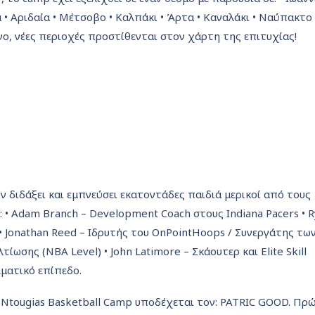
 • Αριδαία • Μέτσοβο • Καλπάκι • Άρτα • Καναλάκι • Ναύπακτο
ο, νέες περιοχές προστίθενται στον χάρτη της επιτυχίας!
ιδάξει και εμπνεύσει εκατοντάδες παιδιά μερικοί από τους
: • Adam Branch – Development Coach στους Indiana Pacers • 
 Jonathan Reed – Ιδρυτής του OnPointHoops / Συνεργάτης τω
ίωσης (NBA Level) • John Latimore – Σκάουτερ και Elite Skill
λματικό επίπεδο.
Ntougias Basketball Camp υποδέχεται τον: PATRIC GOOD. Πρ