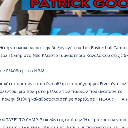
 θέση να ανακοινώσει την διεξαγωγή του 1ου Basketball Camp 
etball Camp στο Νέο Κλειστό Γυμναστήριο Καναλακίου στις 26
ην Ελλάδα με το NBA!
ι κάτι παραπάνω από ένα αθλητικό πρόγραμμα. Είναι ένα ταξί
αλέντου, μια πύλη στο μέλλον των παιδιών που αγαπούν το
πρώην διεθνή καλαθοσφαιριστή με πορεία σε: • NCAA (Η.Π.Α.) 
 ΦΤΑΣΕΙ ΤΟ CAMP; Ξεκινώντας από την Ήπειρο και τον νομό
, το camp έχει εξελιχθεί σε έναν θεσμό με παρουσία σε: • Ιωάνν