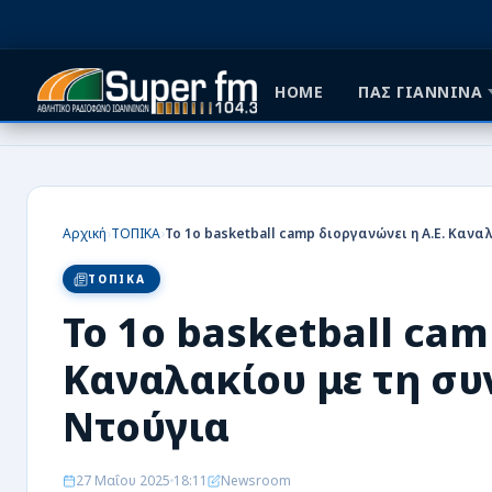
HOME
ΠΑΣ ΓΙΑΝΝΙΝΑ
HOME
ΠΑΣ ΓΙΑΝΝΙΝΑ
›
›
Αρχική
ΤΟΠΙΚΑ
ΠΟΔΟΣΦΑΙΡΟ
ΤΟΠΙΚΑ
ΜΠΑΣΚΕΤ
Το 1ο basketball cam
ΣΠΟΡ
Καναλακίου με τη σ
ΕΙΔΗΣΕΙΣ
Ντούγια
ΑΡΘΡΟΓΡΑΦΙΕΣ
27 Μαΐου 2025
18:11
Newsroom