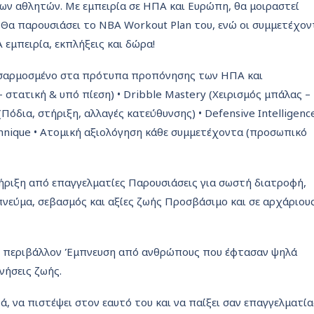
ων αθλητών. Με εμπειρία σε ΗΠΑ και Ευρώπη, θα μοιραστεί
 Θα παρουσιάσει το NBA Workout Plan του, ενώ οι συμμετέχον
 εμπειρία, εκπλήξεις και δώρα!
οσαρμοσμένο στα πρότυπα προπόνησης των ΗΠΑ και
– στατική & υπό πίεση) • Dribble Mastery (Χειρισμός μπάλας –
(Πόδια, στήριξη, αλλαγές κατεύθυνσης) • Defensive Intelligenc
chnique • Ατομική αξιολόγηση κάθε συμμετέχοντα (προσωπικό
ιξη από επαγγελματίες Παρουσιάσεις για σωστή διατροφή,
νεύμα, σεβασμός και αξίες ζωής Προσβάσιμο και σε αρχάριου
BA περιβάλλον Έμπνευση από ανθρώπους που έφτασαν ψηλά
νήσεις ζωής.
ά, να πιστέψει στον εαυτό του και να παίξει σαν επαγγελματία