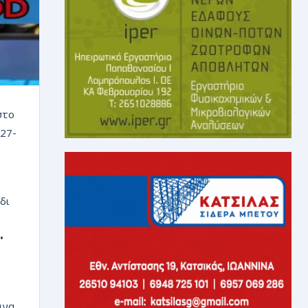
στο
-27-
δι
•
ινα