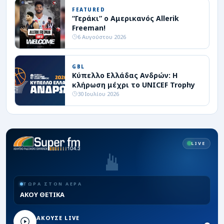
FEATURED
“Γεράκι” ο Αμερικανός Allerik
Freeman!
6 Αυγούστου 2026
GBL
Κύπελλο Ελλάδας Ανδρών: Η
κλήρωση μέχρι το UNICEF Trophy
30 Ιουλίου 2026
LIVE
ΤΩΡΑ ΣΤΟΝ ΑΕΡΑ
ΑΚΟΥ ΘΕΤΙΚΑ
ΑΚΟΥΣΕ LIVE