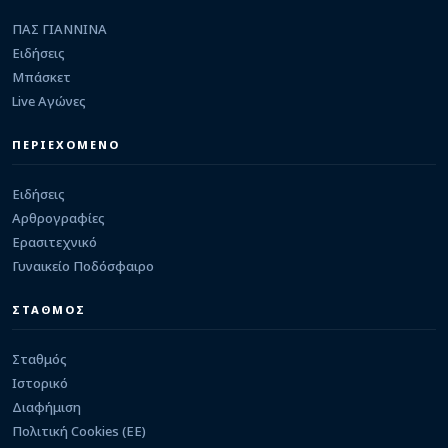
08/08/2026 · 15:18
ΠΑΣ ΓΙΑΝΝΙΝΑ
ΕΡΑΣΙΤΕΧΝΙΚΟ
Καστρίτσα: Δυνατό τεστ κόντρα στην Πρέβεζα
Ειδήσεις
08/08/2026 · 14:14
Μπάσκετ
Live Αγώνες
Γ΄ ΕΘΝΙΚΗ
Το πρώτο της φιλικό τεστ δίνει την Κυριακή
ΠΕΡΙΕΧΟΜΕΝΟ
στην Πλαταριά η Θύελλα Κατσικά
08/08/2026 · 12:02
Ειδήσεις
Αρθρογραφίες
Ερασιτεχνικό
Γυναικείο Ποδόσφαιρο
ΣΤΑΘΜΟΣ
Σταθμός
Ιστορικό
Διαφήμιση
Πολιτική Cookies (ΕΕ)