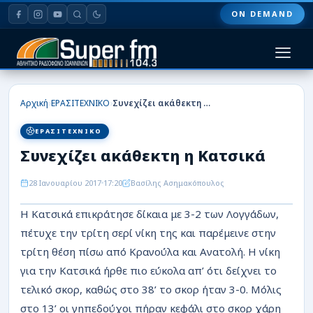
ON DEMAND
HOME
›
›
Αρχική
ΕΡΑΣΙΤΕΧΝΙΚΟ
Συνεχίζει ακάθεκτη η Κατσικά
ΠΑΣ ΓΙΑΝΝΙΝΑ
ΕΡΑΣΙΤΕΧΝΙΚΟ
Συνεχίζει ακάθεκτη η Κατσικά
ΠΟΔΟΣΦΑΙΡΟ
28 Ιανουαρίου 2017
17:20
Βασίλης Ασημακόπουλος
ΜΠΑΣΚΕΤ
Η Κατσικά επικράτησε δίκαια με 3-2 των Λογγάδων,
ΣΠΟΡ
πέτυχε την τρίτη σερί νίκη της και παρέμεινε στην
ΕΙΔΗΣΕΙΣ
τρίτη θέση πίσω από Κρανούλα και Ανατολή. Η νίκη
για την Κατσικά ήρθε πιο εύκολα απ’ ότι δείχνει το
ΑΡΘΡΟΓΡΑΦΙΕΣ
τελικό σκορ, καθώς στο 38’ το σκορ ήταν 3-0. Μόλις
στο 13’ οι γηπεδούχοι πήραν κεφάλι στο σκορ χάρη