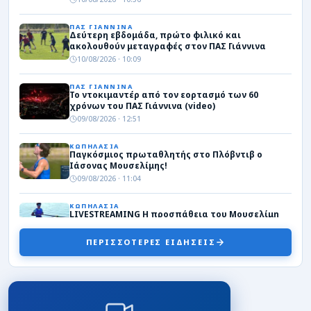
ΠΑΣ ΓΙΑΝΝΙΝΑ
Δεύτερη εβδομάδα, πρώτο φιλικό και
ακολουθούν μεταγραφές στον ΠΑΣ Γιάννινα
10/08/2026 · 10:09
ΠΑΣ ΓΙΑΝΝΙΝΑ
Το ντοκιμαντέρ από τον εορτασμό των 60
χρόνων του ΠΑΣ Γιάννινα (video)
09/08/2026 · 12:51
ΚΩΠΗΛΑΣΙΑ
Παγκόσμιος πρωταθλητής στο Πλόβντιβ ο
Ιάσονας Μουσελίμης!
09/08/2026 · 11:04
ΚΩΠΗΛΑΣΙΑ
LIVESTREAMING Η προσπάθεια του Μουσελίμη
για το παγκόσμιο μετάλλιο
09/08/2026 · 10:49
ΠΕΡΙΣΣΟΤΕΡΕΣ ΕΙΔΗΣΕΙΣ
ΕΡΑΣΙΤΕΧΝΙΚΟ
Γκούρας: «Δυνατό φιλικό για να τεστάρουμε τις
δυνατότητες μας» (video)
09/08/2026 · 00:18