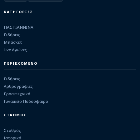
Προφορική συμφωνία του ΠΑΣ Γιάννινα με τον
επιθετικό Παναγιώτη Μπαλλά
ΚΑΤΗΓΟΡΙΕΣ
08/08/2026 · 16:34
GBL
ΠΑΣ ΓΙΑΝΝΙΝΑ
Σπουδαία μεταγραφή με Γιάννη Αγραβάνη για
τους Vikos Φalcons!
Ειδήσεις
08/08/2026 · 16:13
Μπάσκετ
Live Αγώνες
ΠΑΣ ΓΙΑΝΝΙΝΑ WBC
Ιστορική συνεργασία για το γυναικείο μπάσκετ
των Ιωαννίνων μεταξύ ΠΑΣ ΓΙΑΝΝΙΝΑ WBC και
ΠΕΡΙΕΧΟΜΕΝΟ
IBC
08/08/2026 · 16:02
Ειδήσεις
Αρθρογραφίες
Ερασιτεχνικό
Γυναικείο Ποδόσφαιρο
ΣΤΑΘΜΟΣ
Σταθμός
Ιστορικό