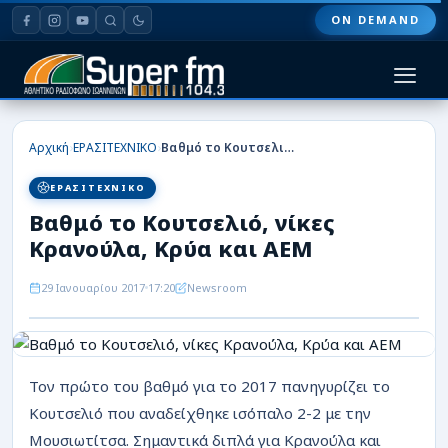
ON DEMAND
HOME
›
›
Αρχική
ΕΡΑΣΙΤΕΧΝΙΚΟ
Βαθμό το Κουτσελιό, νίκες Κρανούλα, Κρύα και ΑΕΜ
ΠΑΣ ΓΙΑΝΝΙΝΑ
ΕΡΑΣΙΤΕΧΝΙΚΟ
Βαθμό το Κουτσελιό, νίκες
ΠΟΔΟΣΦΑΙΡΟ
Κρανούλα, Κρύα και ΑΕΜ
ΜΠΑΣΚΕΤ
29 Ιανουαρίου 2017
17:20
Newsroom
ΣΠΟΡ
ΕΙΔΗΣΕΙΣ
Τον πρώτο του βαθμό για το 2017 πανηγυρίζει το
ΑΡΘΡΟΓΡΑΦΙΕΣ
Κουτσελιό που αναδείχθηκε ισόπαλο 2-2 με την
Μουσιωτίτσα. Σημαντικά διπλά για Κρανούλα και