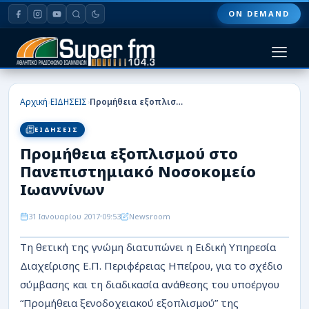
ON DEMAND
HOME
›
›
Αρχική
ΕΙΔΗΣΕΙΣ
Προμήθεια εξοπλισμού στο Πανεπιστημιακό Νοσοκομείο Ιωαννίνων
ΠΑΣ ΓΙΑΝΝΙΝΑ
ΕΙΔΗΣΕΙΣ
Προμήθεια εξοπλισμού στο
ΠΟΔΟΣΦΑΙΡΟ
Πανεπιστημιακό Νοσοκομείο
ΜΠΑΣΚΕΤ
Ιωαννίνων
ΣΠΟΡ
31 Ιανουαρίου 2017
09:53
Newsroom
Τη θετική της γνώμη διατυπώνει η Ειδική Υπηρεσία
ΕΙΔΗΣΕΙΣ
Διαχείρισης Ε.Π. Περιφέρειας Ηπείρου, για το σχέδιο
ΑΡΘΡΟΓΡΑΦΙΕΣ
σύμβασης και τη διαδικασία ανάθεσης του υποέργου
“Προμήθεια ξενοδοχειακού εξοπλισμού” της