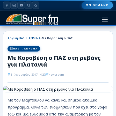
ON DEMAND
HOME
›
›
Αρχική
ΠΑΣ ΓΙΑΝΝΙΝΑ
Με Κοροβέση ο ΠΑΣ στη ρεβάνς για Πλατανιά
ΠΑΣ ΓΙΑΝΝΙΝΑ
ΠΑΣ ΓΙΑΝΝΙΝΑ
Με Κοροβέση ο ΠΑΣ στη ρεβάνς
ΠΟΔΟΣΦΑΙΡΟ
για Πλατανιά
ΜΠΑΣΚΕΤ
31 Ιανουαρίου 2017
14:27
Newsroom
ΣΠΟΡ
ΕΙΔΗΣΕΙΣ
Με τον Μαμπουλού να κάνει και σήμερα ατομικό
ΑΡΘΡΟΓΡΑΦΙΕΣ
πρόγραμμα, λόγω των ενοχλήσεων που έχει στο γοφό
εδώ και μία εβδομάδα από την αναμέτρηση με τον