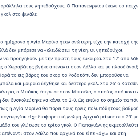
παράλληλα τους γηπεδούχους. Ο Παπαγεωργίου έκανε το παιχν
 γκολ στο φινάλε.
ο ημίχρονο η Αγία Μαρίνα ήταν ανώτερη, είχε την κατοχή τη
λλά δεν μπόρεσε να «κλειδώσει» τη νίκη. Οι γηπεδούχοι
 να προηγηθούν με την πρώτη τους ευκαιρία. Στο 17’ από λά
ς ο Χωραβάτης βγήκε απέναντι στον Λάλλο και με πλασέ άνοι
Παρά το εις βάρος του σκορ το Ροδοτόπι δεν μπορούσε να
μπάλα και μοιραία δέχθηκε και δεύτερο γκολ. Στο 26’ ο Κοτσώ
σέντρα, ο Μπάκας έστρωσε στον Μπισέλα, ο οποίος από κοντι
δεν δυσκολεύτηκε να κάνει το 2-0. Ως εκείνο το σημείο τα πά
πως η Αγία Μαρίνα θα πάρει τους τρεις πολυπόθητους βαθμού
παγεωργίου είχε διαφορετική γνώμη. Αρχικά μείωσε στο 29’ μ
μάδα του γλύτωσε το τρίτο γκολ. Ο Παπαγιάννης εκμεταλλεύτ
 απέναντι στον Λάλλο που αρχικά του είπε «όχι» και στη