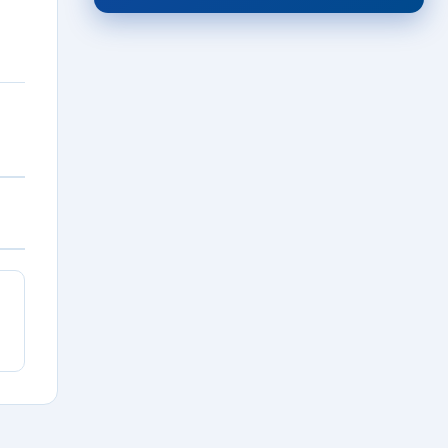
ΕΡΑΣΙΤΕΧΝΙΚΟ
Κουτσελιό: Στα
«ασπρόμαυρα» ο
τερματοφύλακας Σπύρος
Γκόνης
07/08/2026 · 22:42
ΕΡΑΣΙΤΕΧΝΙΚΟ
Στην ΑΕ Γιάννενα ο Γιώργος
Τέλιος
07/08/2026 · 22:35
ΠΑΣ ΓΙΑΝΝΙΝΑ
Ολοκληρώνεται η πρώτη
εβδομάδα προπονήσεων
(video)
07/08/2026 · 22:24
ΠΑΣ ΓΙΑΝΝΙΝΑ
Στην προπόνηση του ΠΑΣ
Γιάννινα ο Γιάννης Γκούμας
07/08/2026 · 21:43
ΤΟΠΙΚΑ
Πρεμιέρα στο “Σ. Καραδήμας”
για την Εθνική κορασίδων στο