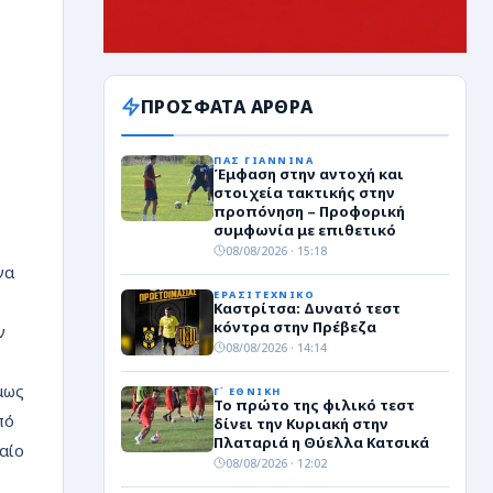
ΠΡΟΣΦΑΤΑ ΑΡΘΡΑ
ΠΑΣ ΓΙΑΝΝΙΝΑ
Έμφαση στην αντοχή και
στοιχεία τακτικής στην
προπόνηση – Προφορική
συμφωνία με επιθετικό
08/08/2026 · 15:18
να
ΕΡΑΣΙΤΕΧΝΙΚΟ
Καστρίτσα: Δυνατό τεστ
κόντρα στην Πρέβεζα
ν
08/08/2026 · 14:14
μως
Γ΄ ΕΘΝΙΚΗ
Το πρώτο της φιλικό τεστ
πό
δίνει την Κυριακή στην
Πλαταριά η Θύελλα Κατσικά
αίο
08/08/2026 · 12:02