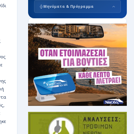
ίδι
Μηνύματα & Πρόγραμμα
ς
θος
ξε
νης
νή
ντα
ς,
ε
ηκε