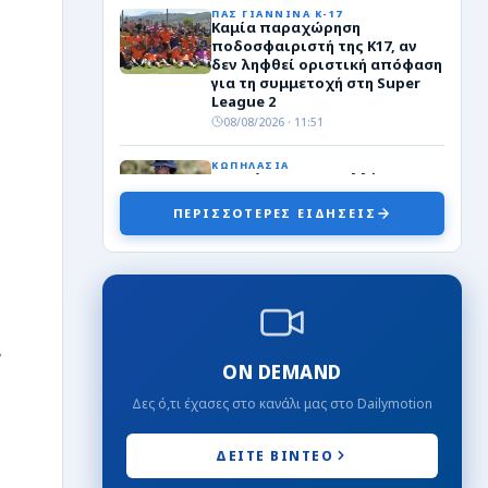
ΠΑΣ ΓΙΑΝΝΙΝΑ Κ-17
Καμία παραχώρηση
ποδοσφαιριστή της Κ17, αν
δεν ληφθεί οριστική απόφαση
για τη συμμετοχή στη Super
League 2
08/08/2026 · 11:51
ΚΩΠΗΛΑΣΙΑ
Στη μάχη του μεταλλίου στο
παγκόσμιο Κ19 ο Μουσελίμης
ΠΕΡΙΣΣΟΤΕΡΕΣ ΕΙΔΗΣΕΙΣ
που προκρίθηκε στον μεγάλο
τελικό του σκιφ!
08/08/2026 · 11:28
Γ΄ ΕΘΝΙΚΗ
Πρόωρο “διαζύγιο” της ΑΕΡ
Αφάντου με τον Κόντε!
,
08/08/2026 · 00:45
ON DEMAND
ΤΟΠΙΚΑ
Δες ό,τι έχασες στο κανάλι μας στο Dailymotion
Ευρωμπάσκετ U16: Ελλάδα-
Ιρλανδία 78-36
08/08/2026 · 00:38
ΔΕΙΤΕ ΒΙΝΤΕΟ