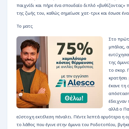
ΡΟΗ
παιχνίδι και πήρε ένα σπουδαίο διπλό «βυθίζοντας» 
της ζωής του, καθώς σημείωσε χατ-τρικ και έσωσε ένα
Το ματς
Στο πρώτ
μπάλας, α
ευτύχησαν
της άμυνα
το σκορ. 
κρατήσει 
έκανε τη 
απόσταση 
έδειχναν 
αλλά ο Πα
εύστοχη εκτέλεση πέναλτι. Πέντε λεπτά αργότερα η ο
το λάθος που έγινε στην άμυνα του Ροδοτοπίου, βγήκε