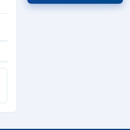
Συγχαρητήρια ανακοίνωση για
Αλέξη Μιχαήλ
06/08/2026 · 11:46
ΠΟΔΟΣΦΑΙΡΟ ΓΥΝΑΙΚΩΝ
Τεχνικός διευθυντής των
εθνικών ομάδων Γυναικών ο
Βασίλης Κίτσης!
06/08/2026 · 11:13
FEATURED
“Γεράκι” ο Αμερικανός Allerik
Freeman!
06/08/2026 · 10:39
ΤΟΠΙΚΑ
Τζάμπολ σήμερα στο “Σιδέρης
Καραδήμας” για το
Ευρωμπάσκετ Κορασίδων U16
(Β’ Κατηγορίας)
06/08/2026 · 10:05
ΕΙΔΗΣΕΙΣ
Σε πλήρη εξέλιξη η
προετοιμασία του Δήμου