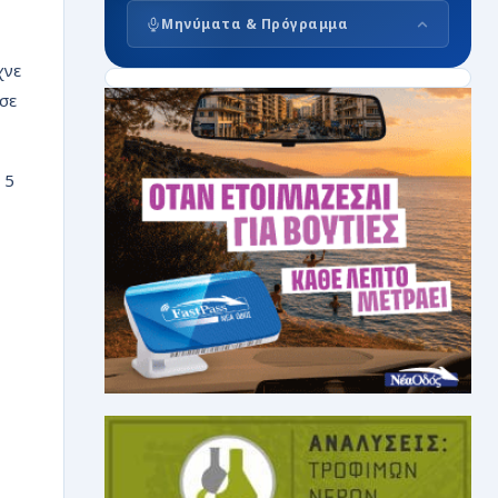
Μηνύματα & Πρόγραμμα
χνε
σε
 5