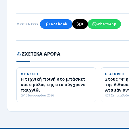
Facebook
X
WhatsApp
ΜΟΙΡΑΣΟΥ:
ΣΧΕΤΙΚΑ ΑΡΘΡΑ
ΜΠΑΣΚΕΤ
FEATURED
Η τεχνική ποινή στο μπάσκετ
Στους “4” 
και ο ρόλος της στο σύγχρονο
της Λιθουα
παιχνίδι
Αταμάν αν
ημιτελικό
13 Ιανουαρίου 2026
9 Σεπτεμβρίο