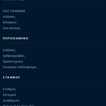
08/08/2026 · 15:31
ΠΑΣ ΓΙΑΝΝΙΝΑ
ΠΑΣ ΓΙΑΝΝΙΝΑ
Έμφαση στην αντοχή και στοιχεία τακτικής
στην προπόνηση – Προφορική συμφωνία με
Ειδήσεις
επιθετικό
Μπάσκετ
08/08/2026 · 15:18
Live Αγώνες
ΕΡΑΣΙΤΕΧΝΙΚΟ
Καστρίτσα: Δυνατό τεστ κόντρα στην Πρέβεζα
ΠΕΡΙΕΧΟΜΕΝΟ
08/08/2026 · 14:14
Ειδήσεις
Αρθρογραφίες
Ερασιτεχνικό
Γυναικείο Ποδόσφαιρο
ΣΤΑΘΜΟΣ
Σταθμός
Ιστορικό
Διαφήμιση