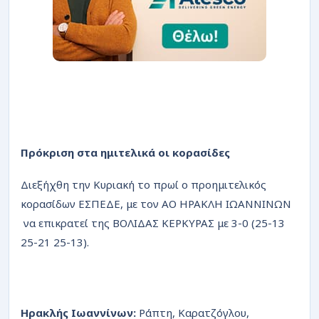
Πρόκριση στα ημιτελικά οι κορασίδες
Διεξήχθη την Κυριακή το πρωί ο προημιτελικός
κορασίδων ΕΣΠΕΔΕ, με τον AO HPAKΛH IΩANNINΩN
να επικρατεί της BOΛIΔΑΣ KEPKYPAΣ με 3-0 (25-13
25-21 25-13).
Ηρακλής Ιωαννίνων:
Ράπτη, Καρατζόγλου,