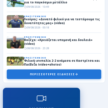
για το παγκόσμιο μετάλλιο
09/08/2026 · 10:49
ΕΡΑΣΙΤΕΧΝΙΚΟ
Γκούρας: «Δυνατό φιλικό για να τεστάρουμε τις
δυνατότητες μας» (video)
09/08/2026 · 00:18
ΕΡΑΣΙΤΕΧΝΙΚΟ
Βαζέχα: «Χρειάζεται υπομονή και δουλειά»
(video)
08/08/2026 · 23:28
ΕΡΑΣΙΤΕΧΝΙΚΟ
Φιλική ισοπαλία 2-2 ανάμεσα σε Καστρίτσα και
Πρέβεζα (video+photos)
08/08/2026 · 22:16
ΠΕΡΙΣΣΟΤΕΡΕΣ ΕΙΔΗΣΕΙΣ
ΤΟΠΙΚΑ
Δεύτερη νίκη για την Εθνική κορασίδων στο “Σ.
Καραδήμας”
08/08/2026 · 21:45
ΠΑΣ ΓΙΑΝΝΙΝΑ
Ο Θέμης Πατρινός στον Απόλλωνα Καλαμαριάς
08/08/2026 · 20:17