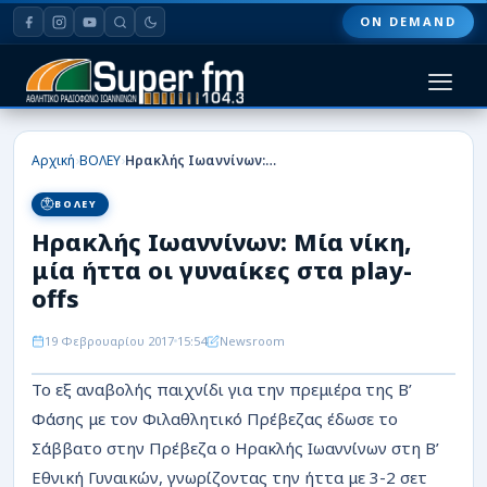
ON DEMAND
HOME
›
›
Αρχική
ΒΟΛΕΥ
Ηρακλής Ιωαννίνων: Μία νίκη, μία ήττα οι γυναίκες στα play-offs
ΠΑΣ ΓΙΑΝΝΙΝΑ
ΒΟΛΕΥ
Ηρακλής Ιωαννίνων: Μία νίκη,
ΠΟΔΟΣΦΑΙΡΟ
μία ήττα οι γυναίκες στα play-
ΜΠΑΣΚΕΤ
offs
ΣΠΟΡ
19 Φεβρουαρίου 2017
15:54
Newsroom
Το εξ αναβολής παιχνίδι για την πρεμιέρα της Β’
ΕΙΔΗΣΕΙΣ
Φάσης με τον Φιλαθλητικό Πρέβεζας έδωσε το
ΑΡΘΡΟΓΡΑΦΙΕΣ
Σάββατο στην Πρέβεζα ο Ηρακλής Ιωαννίνων στη Β’
Εθνική Γυναικών, γνωρίζοντας την ήττα με 3-2 σετ