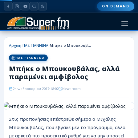
ON DEMAND
HOME
›
›
Αρχική
ΠΑΣ ΓΙΑΝΝΙΝΑ
Μπήκε ο Μπουκουβάλας, αλλά παραμένει αμφίβολος
ΠΑΣ ΓΙΑΝΝΙΝΑ
ΠΑΣ ΓΙΑΝΝΙΝΑ
Μπήκε ο Μπουκουβάλας, αλλά
ΠΟΔΟΣΦΑΙΡΟ
παραμένει αμφίβολος
ΜΠΑΣΚΕΤ
24 Φεβρουαρίου 2017
18:02
Newsroom
ΣΠΟΡ
ΕΙΔΗΣΕΙΣ
Στις προπονήσεις επέστρεψε σήμερα ο Μιχάλης
ΑΡΘΡΟΓΡΑΦΙΕΣ
Μπουκουβάλας, που έβγαλε μεν το πρόγραμμα, αλλά
με αρκετά πιο προσεκτικό ρυθμό για να μην υποστεί