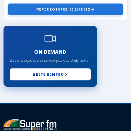
ΠΕΡΙΣΣΟΤΕΡΕΣ ΕΙΔΗΣΕΙΣ
ΤΟΠΙΚΑ
Πρεμιέρα στο “Σ. Καραδήμας” για την Εθνική
κορασίδων στο Eurobasket κόντρα στην
Ιρλανδία (livestreaming)
07/08/2026 · 18:32
ΠΑΣ ΓΙΑΝΝΙΝΑ WBC
Από τον ΠΑΣ στην Άλμπα Βερολίνου η Μαρίνη! –
«Χρόνια ήταν στόχος μου το εξωτερικό»
ON DEMAND
07/08/2026 · 18:12
Δες ό,τι έχασες στο κανάλι μας στο Dailymotion
Γ΄ ΕΘΝΙΚΗ
Το…φλερτ κατέληξε σε γάμο ανάμεσα στην
Κατσικά και τον Άγγελο Παππά
ΔΕΙΤΕ ΒΙΝΤΕΟ
07/08/2026 · 16:51
ΕΙΔΗΣΕΙΣ
Απομάκρυνση υπέργειων κάδων απορριμμάτων
στη συμβολή των οδών Μ.Μπότσαρη και 28ης
Οκτωβρίου
07/08/2026 · 14:12
ΕΡΑΣΙΤΕΧΝΙΚΟ
Π.Α.Σ.Ζαγορίου: Δικός του ο «Πένια»
07/08/2026 · 14:02