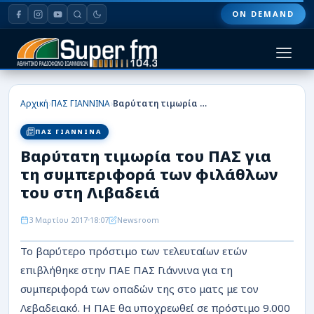
ON DEMAND
HOME
›
›
Αρχική
ΠΑΣ ΓΙΑΝΝΙΝΑ
Βαρύτατη τιμωρία του ΠΑΣ για τη συμπεριφορά των φιλάθλων του στη Λιβαδειά
ΠΑΣ ΓΙΑΝΝΙΝΑ
ΠΑΣ ΓΙΑΝΝΙΝΑ
Βαρύτατη τιμωρία του ΠΑΣ για
ΠΟΔΟΣΦΑΙΡΟ
τη συμπεριφορά των φιλάθλων
ΜΠΑΣΚΕΤ
του στη Λιβαδειά
ΣΠΟΡ
3 Μαρτίου 2017
18:07
Newsroom
Το βαρύτερο πρόστιμο των τελευταίων ετών
ΕΙΔΗΣΕΙΣ
επιβλήθηκε στην ΠΑΕ ΠΑΣ Γιάννινα για τη
ΑΡΘΡΟΓΡΑΦΙΕΣ
συμπεριφορά των οπαδών της στο ματς με τον
Λεβαδειακό. Η ΠΑΕ θα υποχρεωθεί σε πρόστιμο 9.000