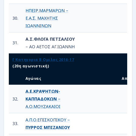
ΗΠΕΙΡ.ΜΑΡΜΑΡΩΝ –
30.
Ε.Α.Σ. ΜΑΧΗΤΗΣ
3
ΙΩΑΝΝΙΝΩΝ
Α.Σ.ΦΛΟΓΑ ΠΕΤΣΑΛΙΟΥ
31.
3
– ΑΟ ΑΕΤΟΣ ΑΓ.ΙΩΑΝΝΗ
Γ Κατηγορια Β Ομιλος 2016-17
(20η αγωνιστική)
Αγώνας
Αποτέ
Α.Ε.ΚΡΑΨΗΤΩΝ-
32.
ΚΑΠΠΑΔΟΚΩΝ
–
4
Α.Ο.ΜΟΥΖΑΚΑΙΟΙ
Α.Π.Ο.ΕΠΙΣΚΟΠΙΚΟΥ –
33.
2
ΠΥΡΡΟΣ ΜΠΙΖΑΝΙΟΥ