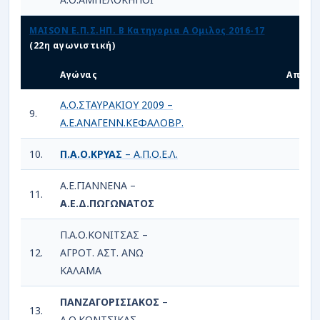
MAISON Ε.Π.Σ.ΗΠ. Β Κατηγορια Α Ομιλος 2016-17
(22η αγωνιστική)
Αγώνας
Αποτέ
Α.Ο.ΣΤΑΥΡΑΚΙΟΥ 2009 –
9.
1
Α.Ε.ΑΝΑΓΕΝΝ.ΚΕΦΑΛΟΒΡ.
10.
Π.Α.Ο.ΚΡΥΑΣ
– Α.Π.Ο.Ε.Λ.
2
Α.Ε.ΓΙΑΝΝΕΝΑ –
11.
0
Α.Ε.Δ.ΠΩΓΩΝΑΤΟΣ
Π.Α.Ο.ΚΟΝΙΤΣΑΣ –
12.
ΑΓΡΟΤ. ΑΣΤ. ΑΝΩ
0
ΚΑΛΑΜΑ
ΠΑΝΖΑΓΟΡΙΣΙΑΚΟΣ
–
13.
2
Α.Ο.ΚΟΝΤΣΙΚΑΣ