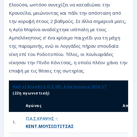
ΡΟΗ
Ελεούσα, ωστόσο συνεχίζει να καταδιώκει την
Κρανούλα, μειώνοντας και πάλι την απόσταση από
την κορυφή στους 2 βαθμούς. Σε άλλα σημερινά ματς,
η Αγία Μαρίνα αναδείχτηκε ισόπαλη με τους
Αμπελόκηπους σ’ ένα κρίσιμο παιχνίδι για τη μάχη
της παραμονής, ενώ οι Λογγάδες πήραν σπουδαία
νίκη επί του Ροδοτοπίου. Τέλος, οι Χουλιαράδες
νίκησαν την Πίνδο Κόνιτσας, η οποία πλέον χάνει την
επαφή με τις θέσεις της σωτηρίας.
Hall of Brands Ε.Π.Σ.ΗΠ. Α Κατηγορια 2016-17
(22η αγωνιστική)
Αγώνας
Αποτέ
Π.Α.Σ.ΚΡΑΨΗΣ –
1.
2
ΚΕΝΤ.ΜΟΥΣΙΩΤΙΤΣΑΣ