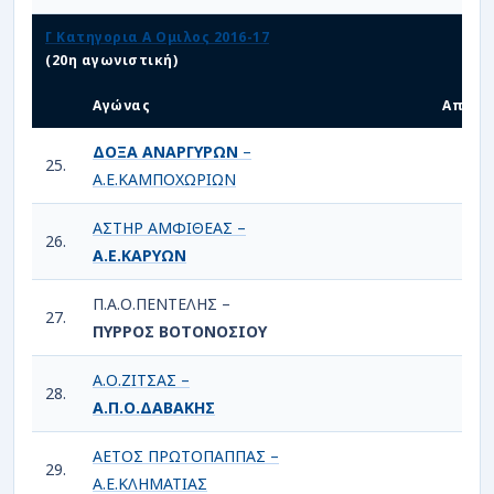
Γ Κατηγορια Α Ομιλος 2016-17
(20η αγωνιστική)
Αγώνας
Αποτέ
ΔΟΞΑ ΑΝΑΡΓΥΡΩΝ
–
25.
2
Α.Ε.ΚΑΜΠΟΧΩΡΙΩΝ
ΑΣΤΗΡ ΑΜΦΙΘΕΑΣ –
26.
1
Α.Ε.ΚΑΡΥΩΝ
Π.Α.Ο.ΠΕΝΤΕΛΗΣ –
27.
1
ΠΥΡΡΟΣ ΒΟΤΟΝΟΣΙΟΥ
Α.Ο.ΖΙΤΣΑΣ –
28.
1
Α.Π.Ο.ΔΑΒΑΚΗΣ
ΑΕΤΟΣ ΠΡΩΤΟΠΑΠΠΑΣ –
29.
1
Α.Ε.ΚΛΗΜΑΤΙΑΣ