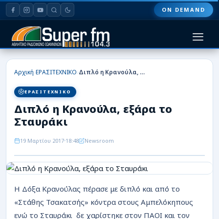
ON DEMAND
HOME
›
›
Αρχική
ΕΡΑΣΙΤΕΧΝΙΚΟ
Διπλό η Κρανούλα, εξάρα το Σταυράκι
ΠΑΣ ΓΙΑΝΝΙΝΑ
ΕΡΑΣΙΤΕΧΝΙΚΟ
Διπλό η Κρανούλα, εξάρα το
ΠΟΔΟΣΦΑΙΡΟ
Σταυράκι
ΜΠΑΣΚΕΤ
19 Μαρτίου 2017
18:48
Newsroom
ΣΠΟΡ
ΕΙΔΗΣΕΙΣ
Η Δόξα Κρανούλας πέρασε με διπλό και από το
ΑΡΘΡΟΓΡΑΦΙΕΣ
«Στάθης Τσακατσής» κόντρα στους Αμπελόκηπους
ενώ το Σταυράκι δε χαρίστηκε στον ΠΑΟΙ και τον