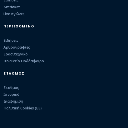
Ειδήσεις
05/08/2026 · 08:27
Μπάσκετ
ΕΡΑΣΙΤΕΧΝΙΚΟ
Live Αγώνες
Από την Κ 17 στο Κεφαλόβρυσο ο Γιώργος
Μπάκος
05/08/2026 · 00:35
ΠΕΡΙΕΧΟΜΕΝΟ
Ειδήσεις
Αρθρογραφίες
Ερασιτεχνικό
Γυναικείο Ποδόσφαιρο
ΣΤΑΘΜΟΣ
Σταθμός
Ιστορικό
Διαφήμιση
Πολιτική Cookies (ΕΕ)