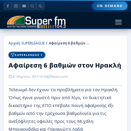
ON DEMAND
HOME
›
›
Αρχική
SUPERLEAGUE 1
Αφαίρεση 6 βαθμών στον Ηρακλή
ΠΑΣ ΓΙΑΝΝΙΝΑ
SUPERLEAGUE 1
Αφαίρεση 6 βαθμών στον Ηρακλή
ΠΟΔΟΣΦΑΙΡΟ
31 Μαρτίου 2017
16:59
Newsroom
ΜΠΑΣΚΕΤ
Τελειωμό δεν έχουν τα προβλήματα για τον Ηρακλή.
ΣΠΟΡ
Όπως έγινε γνωστό πριν από λίγο, το διαιτητικό
ΕΙΔΗΣΕΙΣ
δικαστήριο της ΕΠΟ επέβαλε ποινή αφαίρεσης έξι
βαθμών από την τρέχουσα βαθμολογία για τις
ΑΡΘΡΟΓΡΑΦΙΕΣ
ανεξόφλητες οφειλές προς τους Μιχάλη
Μπουκουβάλα και Παναγιώτη Λαδά.