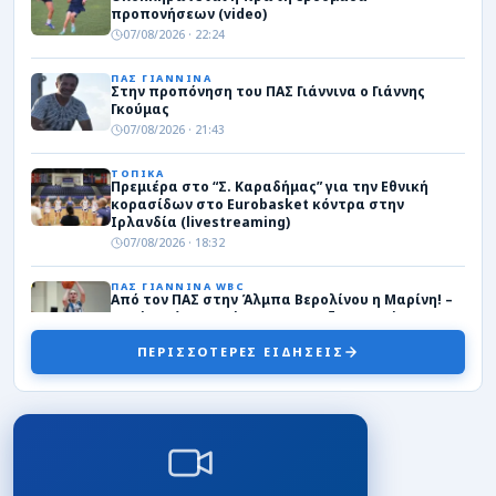
προπονήσεων (video)
07/08/2026 · 22:24
ΠΑΣ ΓΙΑΝΝΙΝΑ
Στην προπόνηση του ΠΑΣ Γιάννινα ο Γιάννης
Γκούμας
07/08/2026 · 21:43
ΤΟΠΙΚΑ
Πρεμιέρα στο “Σ. Καραδήμας” για την Εθνική
κορασίδων στο Eurobasket κόντρα στην
Ιρλανδία (livestreaming)
07/08/2026 · 18:32
ΠΑΣ ΓΙΑΝΝΙΝΑ WBC
Από τον ΠΑΣ στην Άλμπα Βερολίνου η Μαρίνη! –
«Χρόνια ήταν στόχος μου το εξωτερικό»
07/08/2026 · 18:12
ΠΕΡΙΣΣΟΤΕΡΕΣ ΕΙΔΗΣΕΙΣ
Γ΄ ΕΘΝΙΚΗ
Το…φλερτ κατέληξε σε γάμο ανάμεσα στην
Κατσικά και τον Άγγελο Παππά
07/08/2026 · 16:51
ΕΙΔΗΣΕΙΣ
Απομάκρυνση υπέργειων κάδων απορριμμάτων