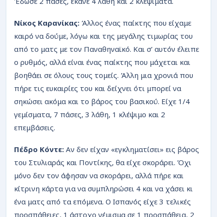
Έδωσε 2 πάσες, έκανε 4 λάθη και 2 κλεψίματα.
Νίκος Καρανίκας:
Άλλος ένας παίκτης που είχαμε
καιρό να δούμε, λόγω και της μεγάλης τιμωρίας του
από το ματς με τον Παναθηναϊκό. Και σ’ αυτόν έλειπε
ο ρυθμός, αλλά είναι ένας παίκτης που μάχεται και
βοηθάει σε όλους τους τομείς. Άλλη μια χρονιά που
πήρε τις ευκαιρίες του και δείχνει ότι μπορεί να
σηκώσει ακόμα και το βάρος του βασικού. Είχε 1/4
γεμίσματα, 7 πάσες, 3 λάθη, 1 κλέψιμο και 2
επεμβάσεις.
Πέδρο Κόντε:
Αν δεν είχαν «εγκληματίσει» εις βάρος
του Στυλιαράς και Ποντίκης, θα είχε σκοράρει. Όχι
μόνο δεν τον άφησαν να σκοράρει, αλλά πήρε και
κίτρινη κάρτα για να συμπληρώσει 4 και να χάσει κι
ένα ματς από τα επόμενα. Ο Ισπανός είχε 3 τελικές
προσπάθειες, 1 άστοχο γέμισμα σε 1 προσπάθεια, 2