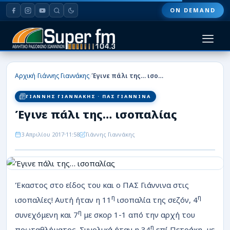
ON DEMAND
HOME
›
›
Αρχική
Γιάννης Γιαννάκης
Έγινε πάλι της… ισοπαλίας
ΠΑΣ ΓΙΑΝΝΙΝΑ
ΓΙΑΝΝΗΣ ΓΙΑΝΝΑΚΗΣ · ΠΑΣ ΓΙΑΝΝΙΝΑ
Έγινε πάλι της… ισοπαλίας
ΠΟΔΟΣΦΑΙΡΟ
3 Απριλίου 2017
11:58
Γιάννης Γιαννάκης
ΜΠΑΣΚΕΤ
ΣΠΟΡ
ΕΙΔΗΣΕΙΣ
Έκαστος στο είδος του και ο ΠΑΣ Γιάννινα στις
η
η
ισοπαλίες! Αυτή ήταν η 11
ισοπαλία της σεζόν, 4
ΑΡΘΡΟΓΡΑΦΙΕΣ
η
συνεχόμενη και 7
με σκορ 1-1 από την αρχή του
η
πρωταθλήματος. Συνολικά ήταν η 34
επί Πετράκη, με