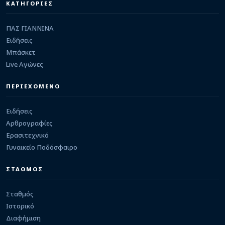
Δρόσο
ΚΑΤΗΓΟΡΙΕΣ
06/08/2026 · 23:44
ΠΑΣ ΓΙΑΝΝΙΝΑ
ΕΡΑΣΙΤΕΧΝΙΚΟ
Πετσάλι: Πρώτη μεταγραφική κίνηση με
Ειδήσεις
Βαλάντη Ζήση
Μπάσκετ
06/08/2026 · 22:11
Live Αγώνες
ΠΑΣ ΓΙΑΝΝΙΝΑ
Πρώτο δίτερμα στον ΠΑΣ Γιάννινα και πρώτες
ΠΕΡΙΕΧΟΜΕΝΟ
σκέψεις σχηματισμού από τον Ράπτη (video)
06/08/2026 · 21:40
Ειδήσεις
Αρθρογραφίες
Ερασιτεχνικό
Γυναικείο Ποδόσφαιρο
ΣΤΑΘΜΟΣ
Σταθμός
Ιστορικό
Διαφήμιση