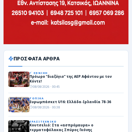
ΠΡΟΣΦΑΤΑ ΑΡΘΡΑ
Γ΄ ΕΘΝΙΚΗ
Πρόωρο “διαζύγιο” της ΑΕΡ Αφάντου με τον
Κόντε!
08/08/2026 · 00:45
ΤΟΠΙΚΑ
Ευρωμπάσκετ U16: Ελλάδα-Ιρλανδία 78-36
08/08/2026 · 00:38
ΕΡΑΣΙΤΕΧΝΙΚΟ
Κουτσελιό: Στα «ασπρόμαυρα» ο
τερματοφύλακας Σπύρος Γκόνης