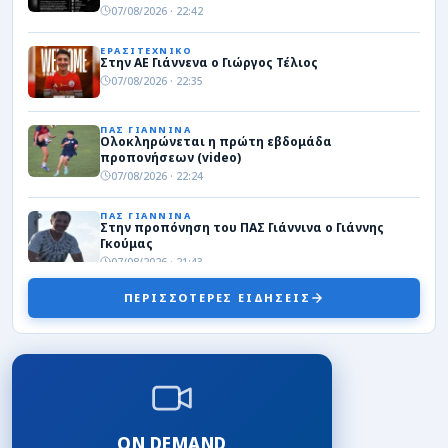
07/08/2026 · 22:42
ΕΡΑΣΙΤΕΧΝΙΚΟ
Στην ΑΕ Γιάννενα ο Γιώργος Τέλιος
07/08/2026 · 22:35
ΠΑΣ ΓΙΑΝΝΙΝΑ
Ολοκληρώνεται η πρώτη εβδομάδα
προπονήσεων (video)
07/08/2026 · 22:24
ΠΑΣ ΓΙΑΝΝΙΝΑ
Στην προπόνηση του ΠΑΣ Γιάννινα ο Γιάννης
Γκούμας
07/08/2026 · 21:43
ΠΕΡΙΣΣΟΤΕΡΕΣ ΕΙΔΗΣΕΙΣ
ΤΟΠΙΚΑ
Πρεμιέρα στο “Σ. Καραδήμας” για την Εθνική
κορασίδων στο Eurobasket κόντρα στην
Ιρλανδία (livestreaming)
07/08/2026 · 18:32
ΠΑΣ ΓΙΑΝΝΙΝΑ WBC
Από τον ΠΑΣ στην Άλμπα Βερολίνου η Μαρίνη! –
«Χρόνια ήταν στόχος μου το εξωτερικό»
ON DEMAND