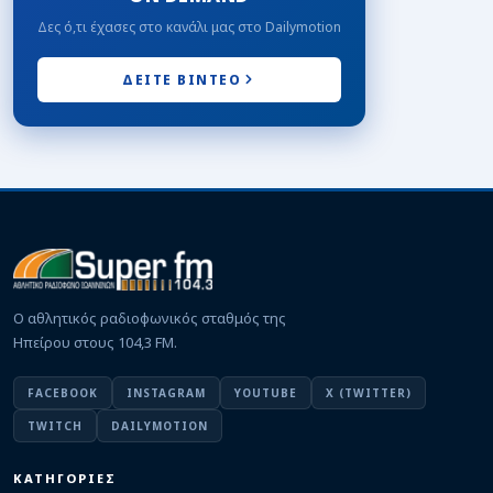
07/08/2026 · 18:12
Δες ό,τι έχασες στο κανάλι μας στο Dailymotion
Γ΄ ΕΘΝΙΚΗ
Το…φλερτ κατέληξε σε γάμο ανάμεσα στην
Κατσικά και τον Άγγελο Παππά
ΔΕΙΤΕ ΒΙΝΤΕΟ
07/08/2026 · 16:51
ΕΙΔΗΣΕΙΣ
Απομάκρυνση υπέργειων κάδων απορριμμάτων
στη συμβολή των οδών Μ.Μπότσαρη και 28ης
Οκτωβρίου
07/08/2026 · 14:12
ΕΡΑΣΙΤΕΧΝΙΚΟ
Π.Α.Σ.Ζαγορίου: Δικός του ο «Πένια»
07/08/2026 · 14:02
Ο αθλητικός ραδιοφωνικός σταθμός της
Ηπείρου στους 104,3 FM.
ΕΙΔΗΣΕΙΣ
Εκδόθηκε η ΚΥΑ για τη στεγαστική συνδρομή των
πληγέντων από τον σεισμό της 8ης Μαρτίου
07/08/2026 · 13:34
FACEBOOK
INSTAGRAM
YOUTUBE
X (TWITTER)
TWITCH
DAILYMOTION
ΚΩΠΗΛΑΣΙΑ
Πέρασε στον ημιτελικό του παγκοσμίου ο
Μουσελίμης – Στον μικρό τελικό Γιουγλή και Ήλη
ΚΑΤΗΓΟΡΙΕΣ
07/08/2026 · 12:23