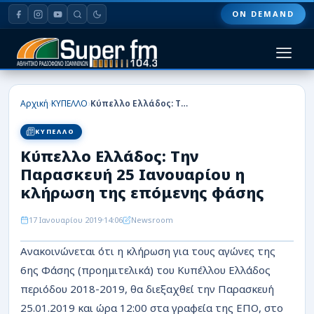
ON DEMAND
HOME
›
›
Αρχική
ΚΥΠΕΛΛΟ
Κύπελλο Ελλάδος: Την Παρασκευή 25 Ιανουαρίου η κλήρωση της επόμενης φάσης
ΠΑΣ ΓΙΑΝΝΙΝΑ
ΚΥΠΕΛΛΟ
Κύπελλο Ελλάδος: Την
ΠΟΔΟΣΦΑΙΡΟ
Παρασκευή 25 Ιανουαρίου η
ΜΠΑΣΚΕΤ
κλήρωση της επόμενης φάσης
ΣΠΟΡ
17 Ιανουαρίου 2019
14:06
Newsroom
Ανακοινώνεται ότι η κλήρωση για τους αγώνες της
ΕΙΔΗΣΕΙΣ
6ης Φάσης (προημιτελικά) του Κυπέλλου Ελλάδος
ΑΡΘΡΟΓΡΑΦΙΕΣ
περιόδου 2018-2019, θα διεξαχθεί την Παρασκευή
25.01.2019 και ώρα 12:00 στα γραφεία της ΕΠΟ, στο