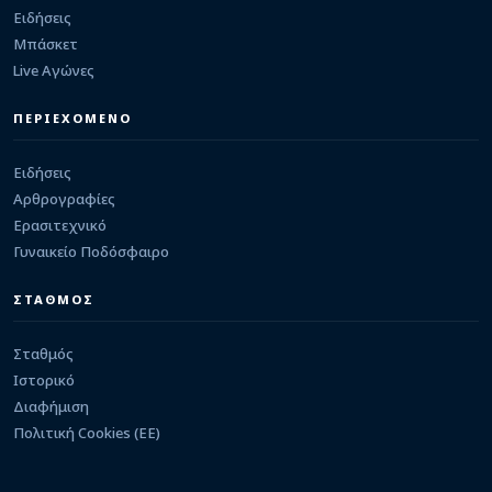
Πλύσιμο πεζοδρόμων στο κέντρο της πόλης το
Ειδήσεις
Σαββατοκύριακο 8 και 9 Αυγούστου
Μπάσκετ
06/08/2026 · 09:21
Live Αγώνες
ΕΡΑΣΙΤΕΧΝΙΚΟ
Στην Καστρίτσα ο Ευάγγελος Ντρης
ΠΕΡΙΕΧΟΜΕΝΟ
05/08/2026 · 23:29
Ειδήσεις
Αρθρογραφίες
Ερασιτεχνικό
Γυναικείο Ποδόσφαιρο
ΣΤΑΘΜΟΣ
Σταθμός
Ιστορικό
Διαφήμιση
Πολιτική Cookies (ΕΕ)