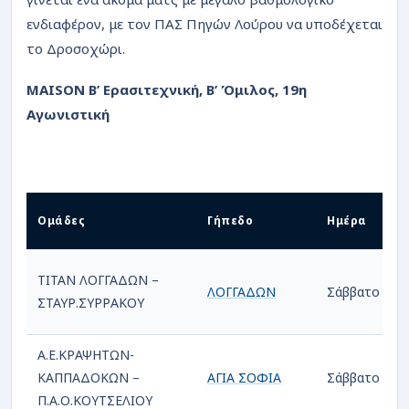
ενδιαφέρον, με τον ΠΑΣ Πηγών Λούρου να υποδέχεται
το Δροσοχώρι.
MAISON Β’ Ερασιτεχνική, Β’ Όμιλος, 19η
Αγωνιστική
Ομάδες
Γήπεδο
Ημέρα
Η
ΤΙΤΑΝ ΛΟΓΓΑΔΩΝ –
ΛΟΓΓΑΔΩΝ
Σάββατο
1
ΣΤΑΥΡ.ΣΥΡΡΑΚΟΥ
Α.Ε.ΚΡΑΨΗΤΩΝ-
ΚΑΠΠΑΔΟΚΩΝ –
ΑΓΙΑ ΣΟΦΙΑ
Σάββατο
1
Π.Α.Ο.ΚΟΥΤΣΕΛΙΟΥ