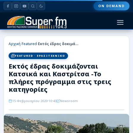
ON DEMAND
HOME
›
›
Αρχική
Featured
Εκτός έδρας δοκιμάζονται Κατσικά και Καστρίτσα -Το πλήρες πρόγραμμα στις τρεις κατηγορίες
ΠΑΣ ΓΙΑΝΝΙΝΑ
FEATURED · ΕΡΑΣΙΤΕΧΝΙΚΟ
Εκτός έδρας δοκιμάζονται
ΠΟΔΟΣΦΑΙΡΟ
Κατσικά και Καστρίτσα -Το
ΜΠΑΣΚΕΤ
πλήρες πρόγραμμα στις τρεις
κατηγορίες
ΣΠΟΡ
15 Φεβρουαρίου 2020
10:43
Newsroom
ΕΙΔΗΣΕΙΣ
ΑΡΘΡΟΓΡΑΦΙΕΣ