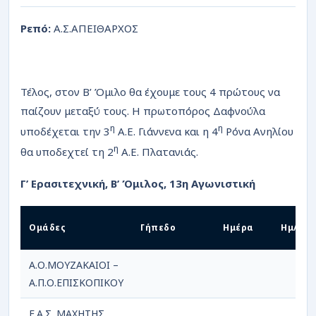
Ρεπό:
Α.Σ.ΑΠΕΙΘΑΡΧΟΣ
Τέλος, στον Β’ Όμιλο θα έχουμε τους 4 πρώτους να
παίζουν μεταξύ τους. Η πρωτοπόρος Δαφνούλα
η
η
υποδέχεται την 3
Α.Ε. Γιάννενα και η 4
Ρόνα Ανηλίου
η
θα υποδεχτεί τη 2
Α.Ε. Πλατανιάς.
Γ’ Ερασιτεχνική, Β’ Όμιλος, 13η Αγωνιστική
Ομάδες
Γήπεδο
Ημέρα
Ημ/νία
Α.Ο.ΜΟΥΖΑΚΑΙΟΙ –
Α.Π.Ο.ΕΠΙΣΚΟΠΙΚΟΥ
Ε.Α.Σ. ΜΑΧΗΤΗΣ