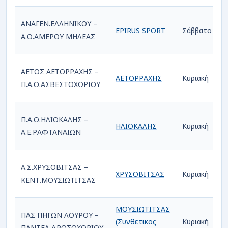
ΑΝΑΓΕΝ.ΕΛΛΗΝΙΚΟΥ –
EPIRUS SPORT
Σάββατο
1
Α.Ο.ΑΜΕΡΟΥ ΜΗΛΕΑΣ
ΑΕΤΟΣ ΑΕΤΟΡΡΑΧΗΣ –
ΑΕΤΟΡΡΑΧΗΣ
Κυριακή
1
Π.Α.Ο.ΑΣΒΕΣΤΟΧΩΡΙΟΥ
Π.Α.Ο.ΗΛΙΟΚΑΛΗΣ –
ΗΛΙΟΚΑΛΗΣ
Κυριακή
1
Α.Ε.ΡΑΦΤΑΝΑΙΩΝ
Α.Σ.ΧΡΥΣΟΒΙΤΣΑΣ –
ΧΡΥΣΟΒΙΤΣΑΣ
Κυριακή
1
ΚΕΝΤ.ΜΟΥΣΙΩΤΙΤΣΑΣ
ΜΟΥΣΙΩΤΙΤΣΑΣ
ΠΑΣ ΠΗΓΩΝ ΛΟΥΡOY –
(Συνθετικος
Κυριακή
1
ΠΑΝΤΕΛ.ΔΡΟΣΟΧΩΡΙΟΥ