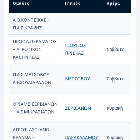
Ομάδες
Γήπεδο
Ημέρα
Ημ/
Α.Ο.ΚΟΝΤΣΙΚΑΣ –
Π.Α.Σ.ΚΡΑΨΗΣ
ΠΡΟΟΔ.ΠΕΡΑΜΑΤΟΣ
ΓΕΩΡΓΙΟΣ
– ΑΓΡΟΤΙΚΟΣ
Σάββατο
15/
ΠΡΙΣΚΑΣ
ΚΑΣΤΡΙΤΣΑΣ
Π.Α.Σ.ΜΕΤΣΟΒΟΥ –
ΜΕΤΣΟΒΟΥ
Σάββατο
15/
Α.Ε.ΧΟΥΛΙΑΡΑΔΩΝ
ΘΡΙΑΜΒ.ΣΕΡΒΙΑΝΩΝ
ΣΕΡΒΙΑΝΩΝ
Κυριακή
16/
– Α.Ε.ΜΙΚΡΑΣΙΑΤΩΝ
ΑΓΡΟΤ. ΑΣΤ. ΑΝΩ
ΚΑΛΑΜΑ –
ΠΑΡΑΚΑΛΑΜΟΥ
Κυριακή
16/