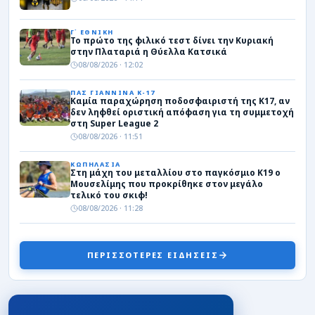
Γ΄ ΕΘΝΙΚΗ
Το πρώτο της φιλικό τεστ δίνει την Κυριακή
στην Πλαταριά η Θύελλα Κατσικά
08/08/2026 · 12:02
ΠΑΣ ΓΙΑΝΝΙΝΑ Κ-17
Καμία παραχώρηση ποδοσφαιριστή της Κ17, αν
δεν ληφθεί οριστική απόφαση για τη συμμετοχή
στη Super League 2
08/08/2026 · 11:51
ΚΩΠΗΛΑΣΙΑ
Στη μάχη του μεταλλίου στο παγκόσμιο Κ19 ο
Μουσελίμης που προκρίθηκε στον μεγάλο
τελικό του σκιφ!
08/08/2026 · 11:28
Γ΄ ΕΘΝΙΚΗ
Πρόωρο “διαζύγιο” της ΑΕΡ Αφάντου με τον
Κόντε!
ΠΕΡΙΣΣΟΤΕΡΕΣ ΕΙΔΗΣΕΙΣ
08/08/2026 · 00:45
ΤΟΠΙΚΑ
Ευρωμπάσκετ U16: Ελλάδα-Ιρλανδία 78-36