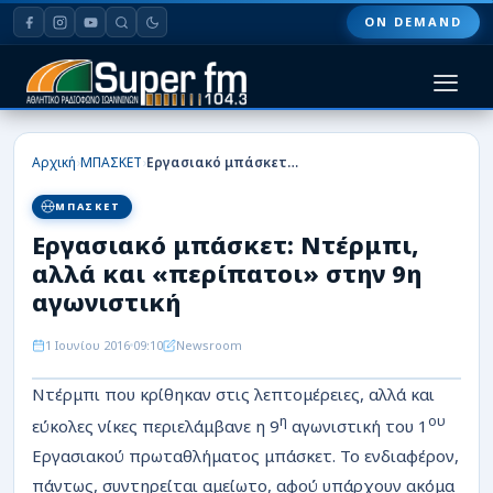
ON DEMAND
HOME
›
›
Αρχική
ΜΠΑΣΚΕΤ
Εργασιακό μπάσκετ: Ντέρμπι, αλλά και «περίπατοι» στην 9η αγωνιστική
ΠΑΣ ΓΙΑΝΝΙΝΑ
ΜΠΑΣΚΕΤ
Εργασιακό μπάσκετ: Ντέρμπι,
ΠΟΔΟΣΦΑΙΡΟ
αλλά και «περίπατοι» στην 9η
ΜΠΑΣΚΕΤ
αγωνιστική
ΣΠΟΡ
1 Ιουνίου 2016
09:10
Newsroom
Ντέρμπι που κρίθηκαν στις λεπτομέρειες, αλλά και
ΕΙΔΗΣΕΙΣ
η
ου
εύκολες νίκες περιελάμβανε η 9
αγωνιστική του 1
ΑΡΘΡΟΓΡΑΦΙΕΣ
Εργασιακού πρωταθλήματος μπάσκετ. Το ενδιαφέρον,
πάντως, συντηρείται αμείωτο, αφού υπάρχουν ακόμα