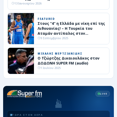
13 Ιανουαρίου 2026
FEATURED
Στους “4” η Ελλάδα με νίκη επί της
Λιθουανίας! – Η Τουρκία του
Αταμάν αντίπαλος στον
ημιτελικό
9 Σεπτεμβρίου 2025
ΜΙΧΑΛΗΣ ΜΕΡΤΖΙΑΝΙΔΗΣ
Ο Τζώρτζης Δικαιουλάκος στον
ΔΩΔΩΝΗ SUPER FM (audio)
1 Ιουλίου 2025
LIVE
ΤΩΡΑ ΣΤΟΝ ΑΕΡΑ