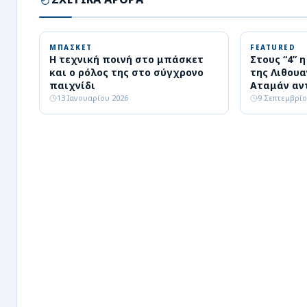
ΜΠΑΣΚΕΤ
FEATURED
Η τεχνική ποινή στο μπάσκετ
Στους “4” 
και ο ρόλος της στο σύγχρονο
της Λιθουα
παιχνίδι
Αταμάν αν
ημιτελικό
13 Ιανουαρίου 2026
9 Σεπτεμβρίο