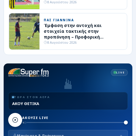
8 Αυγούστου 2026
ΠΑΣ ΓΙΑΝΝΙΝΑ
Έμφαση στην αντοχή και
στοιχεία τακτικής στην
προπόνηση – Προφορική
συμφωνία με επιθετικό
8 Αυγούστου 2026
LIVE
ΤΩΡΑ ΣΤΟΝ ΑΕΡΑ
ΑΚΟΥ ΘΕΤΙΚΑ
ΑΚΟΥΣΕ LIVE
Μηνύματα & Πρόγραμμα