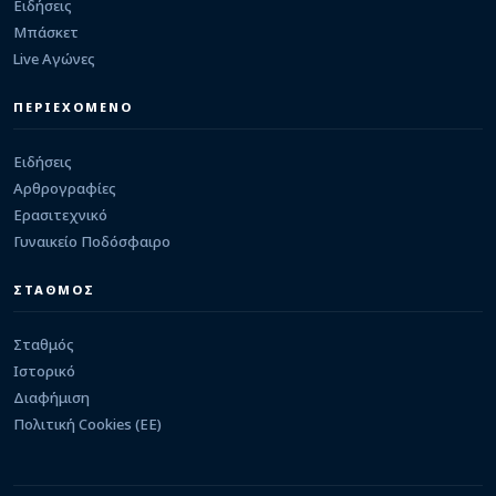
Καστρίτσα: Δυνατό τεστ κόντρα στην Πρέβεζα
Ειδήσεις
08/08/2026 · 14:14
Μπάσκετ
Live Αγώνες
Γ΄ ΕΘΝΙΚΗ
Το πρώτο της φιλικό τεστ δίνει την Κυριακή
ΠΕΡΙΕΧΟΜΕΝΟ
στην Πλαταριά η Θύελλα Κατσικά
08/08/2026 · 12:02
Ειδήσεις
Αρθρογραφίες
Ερασιτεχνικό
Γυναικείο Ποδόσφαιρο
ΣΤΑΘΜΟΣ
Σταθμός
Ιστορικό
Διαφήμιση
Πολιτική Cookies (ΕΕ)