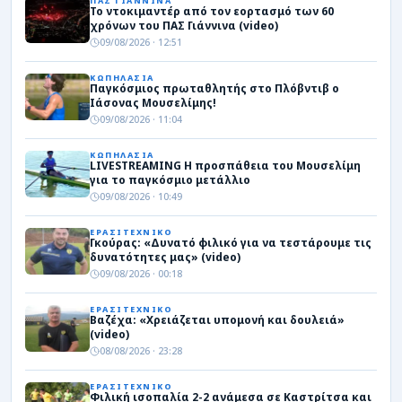
ΠΑΣ ΓΙΑΝΝΙΝΑ
Το ντοκιμαντέρ από τον εορτασμό των 60
χρόνων του ΠΑΣ Γιάννινα (video)
09/08/2026 · 12:51
ΚΩΠΗΛΑΣΙΑ
Παγκόσμιος πρωταθλητής στο Πλόβντιβ ο
Ιάσονας Μουσελίμης!
09/08/2026 · 11:04
ΚΩΠΗΛΑΣΙΑ
LIVESTREAMING Η προσπάθεια του Μουσελίμη
για το παγκόσμιο μετάλλιο
09/08/2026 · 10:49
ΕΡΑΣΙΤΕΧΝΙΚΟ
Γκούρας: «Δυνατό φιλικό για να τεστάρουμε τις
δυνατότητες μας» (video)
09/08/2026 · 00:18
ΕΡΑΣΙΤΕΧΝΙΚΟ
Βαζέχα: «Χρειάζεται υπομονή και δουλειά»
(video)
08/08/2026 · 23:28
ΕΡΑΣΙΤΕΧΝΙΚΟ
Φιλική ισοπαλία 2-2 ανάμεσα σε Καστρίτσα και