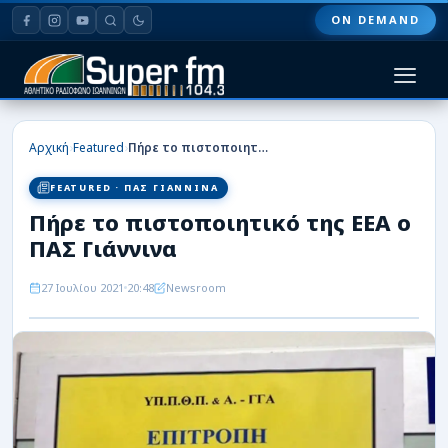
ON DEMAND
HOME
›
›
Αρχική
Featured
Πήρε το πιστοποιητικό της ΕΕΑ ο ΠΑΣ Γιάννινα
ΠΑΣ ΓΙΑΝΝΙΝΑ
FEATURED · ΠΑΣ ΓΙΑΝΝΙΝΑ
Πήρε το πιστοποιητικό της ΕΕΑ ο
ΠΟΔΟΣΦΑΙΡΟ
ΠΑΣ Γιάννινα
ΜΠΑΣΚΕΤ
27 Ιουλίου 2021
20:48
Newsroom
ΣΠΟΡ
ΕΙΔΗΣΕΙΣ
ΑΡΘΡΟΓΡΑΦΙΕΣ