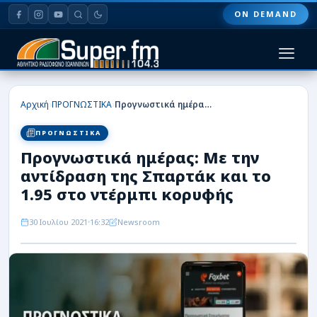
ON DEMAND
HOME
›
›
Αρχική
ΠΡΟΓΝΩΣΤΙΚΑ
Προγνωστικά ημέρας: Με την αντίδραση της Σπαρτάκ και το 1.95 στο ντέρμπι κορυφής
ΠΑΣ ΓΙΑΝΝΙΝΑ
ΠΡΟΓΝΩΣΤΙΚΑ
Προγνωστικά ημέρας: Με την
ΠΟΔΟΣΦΑΙΡΟ
αντίδραση της Σπαρτάκ και το
ΜΠΑΣΚΕΤ
1.95 στο ντέρμπι κορυφής
ΣΠΟΡ
30 Ιουλίου 2021
16:32
Newsroom
ΕΙΔΗΣΕΙΣ
ΑΡΘΡΟΓΡΑΦΙΕΣ