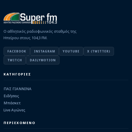
GBL
Σπουδαία μεταγραφή με Γιάννη Αγραβάνη για
τους Vikos Φalcons!
08/08/2026 · 16:13
Ο αθλητικός ραδιοφωνικός σταθμός της
ΠΑΣ ΓΙΑΝΝΙΝΑ WBC
Ιστορική συνεργασία για το γυναικείο μπάσκετ
Ηπείρου στους 104,3 FM.
των Ιωαννίνων μεταξύ ΠΑΣ ΓΙΑΝΝΙΝΑ WBC και
IBC
08/08/2026 · 16:02
FACEBOOK
INSTAGRAM
YOUTUBE
X (TWITTER)
TWITCH
DAILYMOTION
ΕΡΑΣΙΤΕΧΝΙΚΟ
Στην Κ15 του Βόλου συνεχίζει ο Σβεντζούρης του
Άτλα
ΚΑΤΗΓΟΡΙΕΣ
08/08/2026 · 15:31
ΠΑΣ ΓΙΑΝΝΙΝΑ
ΠΑΣ ΓΙΑΝΝΙΝΑ
Έμφαση στην αντοχή και στοιχεία τακτικής
στην προπόνηση – Προφορική συμφωνία με
Ειδήσεις
επιθετικό
Μπάσκετ
08/08/2026 · 15:18
Live Αγώνες
ΕΡΑΣΙΤΕΧΝΙΚΟ
Καστρίτσα: Δυνατό τεστ κόντρα στην Πρέβεζα
ΠΕΡΙΕΧΟΜΕΝΟ
08/08/2026 · 14:14