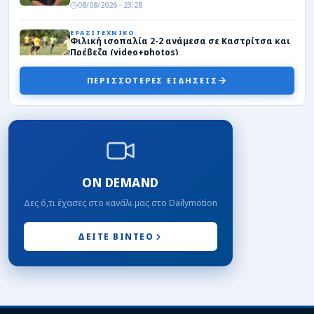
08/08/2026 · 23:28
ΕΡΑΣΙΤΕΧΝΙΚΟ
Φιλική ισοπαλία 2-2 ανάμεσα σε Καστρίτσα και
Πρέβεζα (video+photos)
08/08/2026 · 22:16
ΠΕΡΙΣΣΟΤΕΡΕΣ ΕΙΔΗΣΕΙΣ
ΤΟΠΙΚΑ
Δεύτερη νίκη για την Εθνική κορασίδων στο “Σ.
Καραδήμας”
08/08/2026 · 21:45
ΠΑΣ ΓΙΑΝΝΙΝΑ
Ο Θέμης Πατρινός στον Απόλλωνα Καλαμαριάς
08/08/2026 · 20:17
ON DEMAND
Δες ό,τι έχασες στο κανάλι μας στο Dailymotion
ΕΙΔΗΣΕΙΣ
«Τα Φαντάσματα» του Θεόδωρου Παπαγιάννη
στο Διεθνές Αεροδρόμιο των Ιωαννίνων
ΔΕΙΤΕ ΒΙΝΤΕΟ
08/08/2026 · 20:03
ΠΑΣ ΓΙΑΝΝΙΝΑ
Προφορική συμφωνία του ΠΑΣ Γιάννινα με τον
επιθετικό Παναγιώτη Μπαλλά
08/08/2026 · 16:34