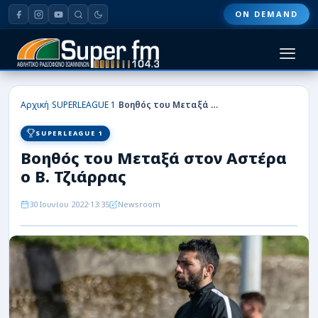
ON DEMAND
HOME
›
›
Αρχική
SUPERLEAGUE 1
Βοηθός του Μεταξά στον Αστέρα ο Β. Τζιάρρας
ΠΑΣ ΓΙΑΝΝΙΝΑ
SUPERLEAGUE 1
Βοηθός του Μεταξά στον Αστέρα
ΠΟΔΟΣΦΑΙΡΟ
ο Β. Τζιάρρας
ΜΠΑΣΚΕΤ
30 Ιουνίου 2022
13:35
Newsroom
ΣΠΟΡ
ΕΙΔΗΣΕΙΣ
ΑΡΘΡΟΓΡΑΦΙΕΣ