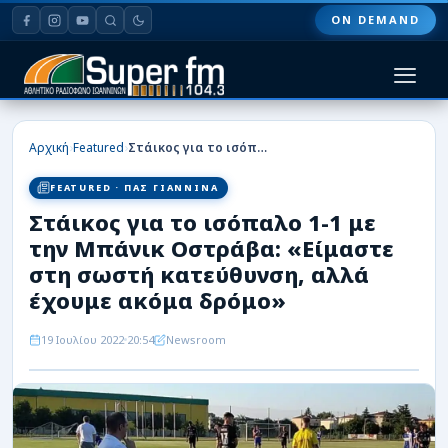
ON DEMAND
HOME
›
›
Αρχική
Featured
Στάικος για το ισόπαλο 1-1 με την Μπάνικ Οστράβα: «Είμαστε στη σωστή κατεύθυνση, αλλά έχουμε ακόμα δρόμο»
ΠΑΣ ΓΙΑΝΝΙΝΑ
FEATURED · ΠΑΣ ΓΙΑΝΝΙΝΑ
Στάικος για το ισόπαλο 1-1 με
ΠΟΔΟΣΦΑΙΡΟ
την Μπάνικ Οστράβα: «Είμαστε
ΜΠΑΣΚΕΤ
στη σωστή κατεύθυνση, αλλά
έχουμε ακόμα δρόμο»
ΣΠΟΡ
19 Ιουλίου 2022
20:54
Newsroom
ΕΙΔΗΣΕΙΣ
ΑΡΘΡΟΓΡΑΦΙΕΣ