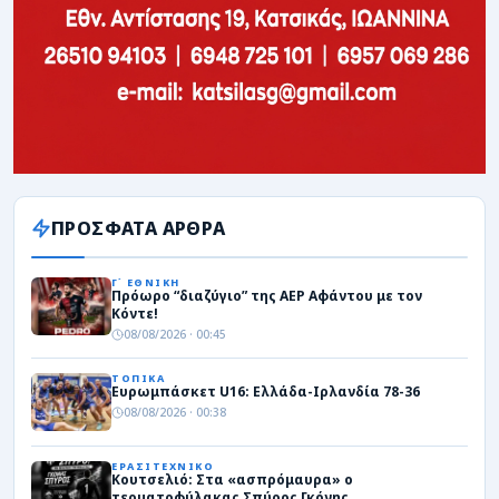
ΠΡΟΣΦΑΤΑ ΑΡΘΡΑ
Γ΄ ΕΘΝΙΚΗ
Πρόωρο “διαζύγιο” της ΑΕΡ Αφάντου με τον
Κόντε!
08/08/2026 · 00:45
ΤΟΠΙΚΑ
Ευρωμπάσκετ U16: Ελλάδα-Ιρλανδία 78-36
08/08/2026 · 00:38
ΕΡΑΣΙΤΕΧΝΙΚΟ
Κουτσελιό: Στα «ασπρόμαυρα» ο
τερματοφύλακας Σπύρος Γκόνης