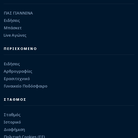
ΒΟΛΕΥ
ΠΑΣ ΓΙΑΝΝΙΝΑ
Κάρτες ενίσχυσης με 20 ευρώ για το τμήμα βόλεϊ
Ειδήσεις
γυναικών του ΠΑΣ Γιάννινα
07/08/2026 · 10:01
Μπάσκετ
Live Αγώνες
ΕΡΑΣΙΤΕΧΝΙΚΟ
Ελεούσα: Ενίσχυση στα μετόπισθεν με Πέτρο
Δρόσο
ΠΕΡΙΕΧΟΜΕΝΟ
06/08/2026 · 23:44
Ειδήσεις
Αρθρογραφίες
Ερασιτεχνικό
Γυναικείο Ποδόσφαιρο
ΣΤΑΘΜΟΣ
Σταθμός
Ιστορικό
Διαφήμιση
Πολιτική Cookies (ΕΕ)