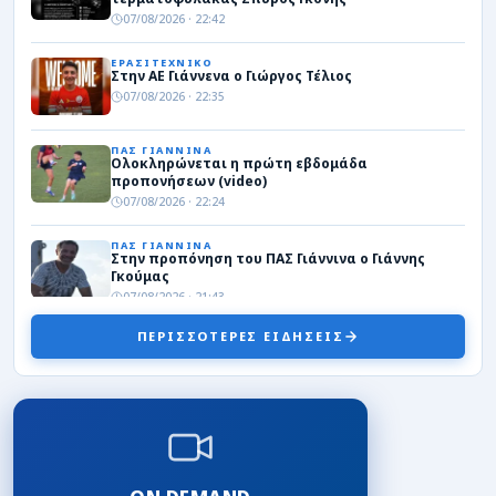
07/08/2026 · 22:42
ΕΡΑΣΙΤΕΧΝΙΚΟ
Στην ΑΕ Γιάννενα ο Γιώργος Τέλιος
07/08/2026 · 22:35
ΠΑΣ ΓΙΑΝΝΙΝΑ
Ολοκληρώνεται η πρώτη εβδομάδα
προπονήσεων (video)
07/08/2026 · 22:24
ΠΑΣ ΓΙΑΝΝΙΝΑ
Στην προπόνηση του ΠΑΣ Γιάννινα ο Γιάννης
Γκούμας
07/08/2026 · 21:43
ΠΕΡΙΣΣΟΤΕΡΕΣ ΕΙΔΗΣΕΙΣ
ΤΟΠΙΚΑ
Πρεμιέρα στο “Σ. Καραδήμας” για την Εθνική
κορασίδων στο Eurobasket κόντρα στην
Ιρλανδία (livestreaming)
07/08/2026 · 18:32
ΠΑΣ ΓΙΑΝΝΙΝΑ WBC
Από τον ΠΑΣ στην Άλμπα Βερολίνου η Μαρίνη! –
«Χρόνια ήταν στόχος μου το εξωτερικό»