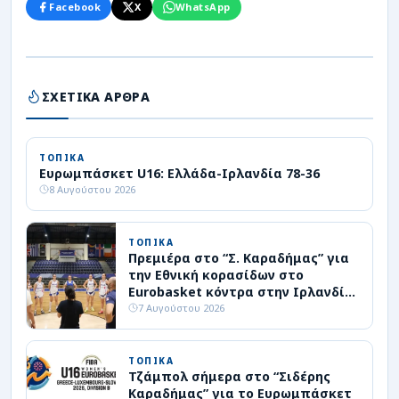
Facebook
X
WhatsApp
ΣΧΕΤΙΚΑ ΑΡΘΡΑ
ΤΟΠΙΚΑ
Ευρωμπάσκετ U16: Ελλάδα-Ιρλανδία 78-36
8 Αυγούστου 2026
ΤΟΠΙΚΑ
Πρεμιέρα στο “Σ. Καραδήμας” για
την Εθνική κορασίδων στο
Eurobasket κόντρα στην Ιρλανδία
(livestreaming)
7 Αυγούστου 2026
ΤΟΠΙΚΑ
Τζάμπολ σήμερα στο “Σιδέρης
Καραδήμας” για το Ευρωμπάσκετ