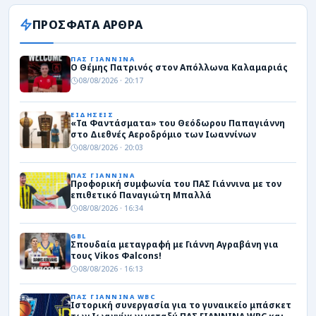
ΠΡΟΣΦΑΤΑ ΑΡΘΡΑ
ΠΑΣ ΓΙΑΝΝΙΝΑ
Ο Θέμης Πατρινός στον Απόλλωνα Καλαμαριάς
08/08/2026 · 20:17
ΕΙΔΗΣΕΙΣ
«Τα Φαντάσματα» του Θεόδωρου Παπαγιάννη
στο Διεθνές Αεροδρόμιο των Ιωαννίνων
08/08/2026 · 20:03
ΠΑΣ ΓΙΑΝΝΙΝΑ
Προφορική συμφωνία του ΠΑΣ Γιάννινα με τον
επιθετικό Παναγιώτη Μπαλλά
08/08/2026 · 16:34
GBL
Σπουδαία μεταγραφή με Γιάννη Αγραβάνη για
τους Vikos Φalcons!
08/08/2026 · 16:13
ΠΑΣ ΓΙΑΝΝΙΝΑ WBC
Ιστορική συνεργασία για το γυναικείο μπάσκετ