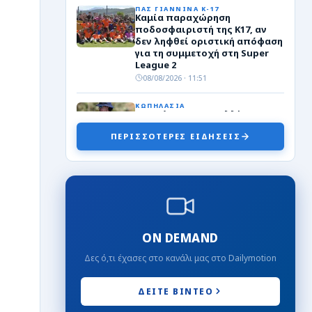
ΠΑΣ ΓΙΑΝΝΙΝΑ Κ-17
Καμία παραχώρηση
ποδοσφαιριστή της Κ17, αν
δεν ληφθεί οριστική απόφαση
για τη συμμετοχή στη Super
League 2
08/08/2026 · 11:51
ΚΩΠΗΛΑΣΙΑ
Στη μάχη του μεταλλίου στο
παγκόσμιο Κ19 ο Μουσελίμης
ΠΕΡΙΣΣΟΤΕΡΕΣ ΕΙΔΗΣΕΙΣ
που προκρίθηκε στον μεγάλο
τελικό του σκιφ!
08/08/2026 · 11:28
Γ΄ ΕΘΝΙΚΗ
Πρόωρο “διαζύγιο” της ΑΕΡ
Αφάντου με τον Κόντε!
08/08/2026 · 00:45
ON DEMAND
ΤΟΠΙΚΑ
Δες ό,τι έχασες στο κανάλι μας στο Dailymotion
Ευρωμπάσκετ U16: Ελλάδα-
Ιρλανδία 78-36
08/08/2026 · 00:38
ΔΕΙΤΕ ΒΙΝΤΕΟ