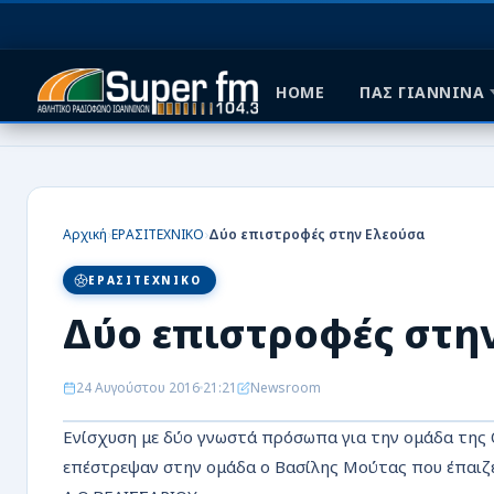
HOME
ΠΑΣ ΓΙΑΝΝΙΝΑ
HOME
ΠΑΣ ΓΙΑΝΝΙΝΑ
›
›
Αρχική
ΕΡΑΣΙΤΕΧΝΙΚΟ
Δύο επιστροφές στην Ελεούσα
ΠΟΔΟΣΦΑΙΡΟ
ΕΡΑΣΙΤΕΧΝΙΚΟ
ΜΠΑΣΚΕΤ
Δύο επιστροφές στη
ΣΠΟΡ
24 Αυγούστου 2016
21:21
Newsroom
ΕΙΔΗΣΕΙΣ
Ενίσχυση με δύο γνωστά πρόσωπα για την ομάδα της 
ΑΡΘΡΟΓΡΑΦΙΕΣ
επέστρεψαν στην ομάδα ο Βασίλης Μούτας που έπαιζ