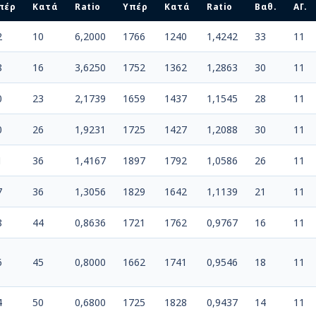
πέρ
Κατά
Ratio
Υπέρ
Κατά
Ratio
Βαθ.
ΑΓ.
2
10
6,2000
1766
1240
1,4242
33
11
8
16
3,6250
1752
1362
1,2863
30
11
0
23
2,1739
1659
1437
1,1545
28
11
0
26
1,9231
1725
1427
1,2088
30
11
1
36
1,4167
1897
1792
1,0586
26
11
7
36
1,3056
1829
1642
1,1139
21
11
8
44
0,8636
1721
1762
0,9767
16
11
6
45
0,8000
1662
1741
0,9546
18
11
4
50
0,6800
1725
1828
0,9437
14
11