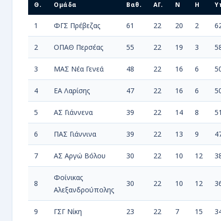
Θ.
Ομάδα
Βαθ.
ΑΓ.
Ν
Η
Υ
1
ΦΓΣ Πρέβεζας
61
22
20
2
6
2
ΟΠΑΘ Περσέας
55
22
19
3
5
3
ΜΑΣ Νέα Γενεά
48
22
16
6
5
4
ΕΑ Λαρίσης
47
22
16
6
5
5
ΑΣ Γιάννενα
39
22
14
8
5
6
ΠΑΣ Γιάννινα
39
22
13
9
4
7
ΑΣ Αργώ Βόλου
30
22
10
12
3
Φοίνικας
8
30
22
10
12
3
Αλεξανδρούπολης
9
ΓΣΓ Νίκη
23
22
7
15
3