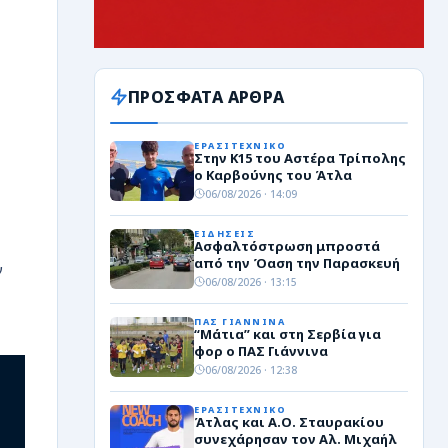
ΠΡΟΣΦΑΤΑ ΑΡΘΡΑ
ΕΡΑΣΙΤΕΧΝΙΚΟ
Στην Κ15 του Αστέρα Τρίπολης
ο Καρβούνης του Άτλα
06/08/2026 · 14:09
ΕΙΔΗΣΕΙΣ
Ασφαλτόστρωση μπροστά
από την Όαση την Παρασκευή
ν
06/08/2026 · 13:15
ΠΑΣ ΓΙΑΝΝΙΝΑ
“Μάτια” και στη Σερβία για
φορ ο ΠΑΣ Γιάννινα
06/08/2026 · 12:38
ς
ΕΡΑΣΙΤΕΧΝΙΚΟ
Σετ
Πόντοι
Άτλας και Α.Ο. Σταυρακίου
συνεχάρησαν τον Αλ. Μιχαήλ