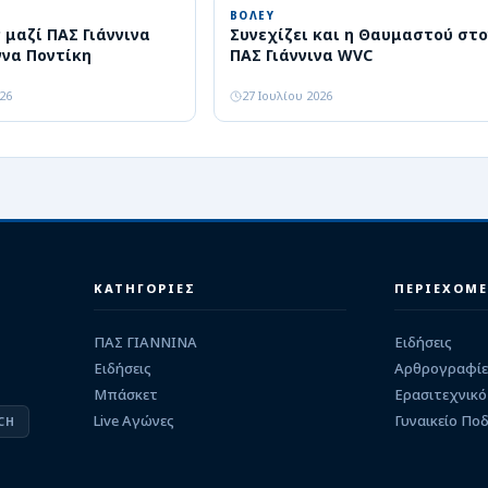
ΒΟΛΕΥ
 μαζί ΠΑΣ Γιάννινα
Συνεχίζει και η Θαυμαστού στο
ννα Ποντίκη
ΠΑΣ Γιάννινα WVC
026
27 Ιουλίου 2026
ΚΑΤΗΓΟΡΙΕΣ
ΠΕΡΙΕΧΟΜ
ΠΑΣ ΓΙΑΝΝΙΝΑ
Ειδήσεις
Ειδήσεις
Αρθρογραφίε
Μπάσκετ
Ερασιτεχνικό
Live Αγώνες
Γυναικείο Πο
CH