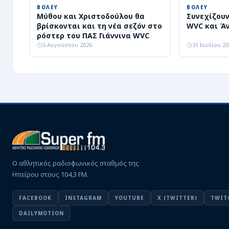
ΒΟΛΕΥ
ΒΟΛΕΥ
Μύθου και Χριστοδούλου θα
Συνεχίζουν
βρίσκονται και τη νέα σεζόν στο
WVC και Ά
ρόστερ του ΠΑΣ Γιάννινα WVC
5 Αυγούστου 2026
31 Ιουλίου 2
Ο αθλητικός ραδιοφωνικός σταθμός της
Ηπείρου στους 104,3 FM.
FACEBOOK
INSTAGRAM
YOUTUBE
X (TWITTER)
TWIT
DAILYMOTION