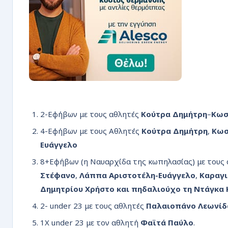
2-Εφήβων με τους αθλητές
Κούτρα Δημήτρη
–
Κωσ
4-Εφήβων με τους Αθλητές
Κούτρα Δημήτρη
,
Κωσ
Ευάγγελο
8+Εφήβων (η Ναυαρχίδα της κωπηλασίας) με τους
Στέφανο
,
Λάππα Αριστοτέλη-Ευάγγελο
,
Καραγι
Δημητρίου Χρήστο και πηδαλιούχο τη Ντάγκα 
2- under 23 με τους αθλητές
Παλαιοπάνο Λεωνίδ
1Χ under 23 με τον αθλητή
Φαϊτά Παύλο
.