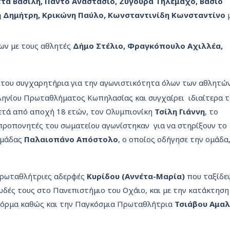
τα Βασίλη, Πάντο Αναστάσιο, Ζυγούρα Τηλέμαχο, Βάσιο
η Δημήτρη, Κρικώνη Παύλο, Κωνσταντινίδη Κωνσταντίνο
βων με τους αθλητές
Δήμο Στέλιο, Φραγκόπουλο Αχιλλέα,
μά του συγχαρητήρια για την αγωνιστικότητα όλων των αθλητώ
ηνίου Πρωταθλήματος Κωπηλασίας και συγχαίρει ιδιαίτερα τ
ετά από αποχή 18 ετών, τον Ολυμπιονίκη
Τσίλη Γιάννη
, το
προπονητές του σωματείου αγωνίστηκαν για να στηρίξουν το
ομάδας
Παλαιοπάνο Απόστολο
, ο οποίος οδήγησε την ομάδα,
 Πρωταθλήτριες αδερφές
Κυρίδου (Αννέτα-Μαρία)
που ταξίδε
υδές τους στο Πανεπιστήμιο του Οχάιο, και με την κατάκτηση
ή φόρμα καθώς και την Παγκόσμια Πρωταθλήτρια
Τσιάβου Αμαλ