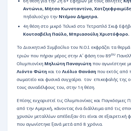
6η θέση για την 2η 8+ Εφήβων με τους αθλητές
Κήτ
Αντώνιο, Μήτσο Κωνσταντίνο, Χατζηεφραιμίδ
πηδαλιούχο την
Ντέμου Δήμητρα.
4η θέση στο μικρό Τελικό στο Τετραπλό Σκιφ Εφή
Κουτσαβέλη Παύλο, Μπριασούλη Χριστόφορο.
Το Διοικητικό Συμβούλιο του Ν.Ο.Ι. εκφράζει τα θερ
ου
τριών που πήραν μέρος στην Α΄ φάση του 89
Πανελλ
Ολυμπιονίκη
Μηλιώτη Παναγιώτη
που αγωνίστηκε μ
Λιόντο Φώτη
και το
Λιόλιο Θανάση
που εκτός από 
σωματείο και φυσικά συγχαίρει τον επικεφαλής της 
τους συναδέλφους του, στην 1η θέση.
Επίσης ευχαριστεί τις Ολυμπιονίκες και Παγκόσμιες
από την Αμερική, κάνοντας ένα διάλλειμα από τις σπο
χρυσών μεταλλίων απέδειξαν ότι είναι σε εξαιρετικ
που αγωνίστηκε ξανά μετά από 8 χρόνια.