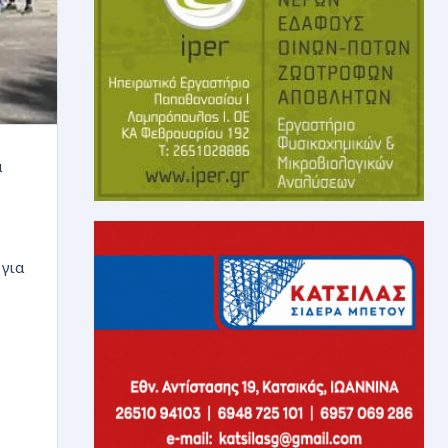
α
 για