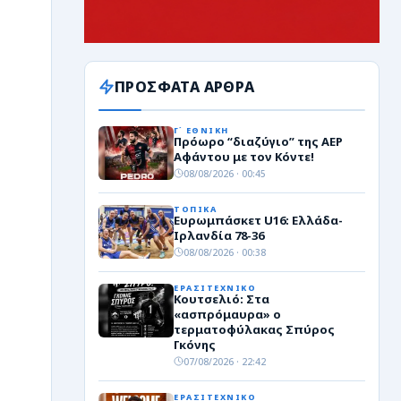
ΠΡΟΣΦΑΤΑ ΑΡΘΡΑ
Γ΄ ΕΘΝΙΚΗ
Πρόωρο “διαζύγιο” της ΑΕΡ
Αφάντου με τον Κόντε!
08/08/2026 · 00:45
ΤΟΠΙΚΑ
Ευρωμπάσκετ U16: Ελλάδα-
Ιρλανδία 78-36
08/08/2026 · 00:38
ΕΡΑΣΙΤΕΧΝΙΚΟ
Κουτσελιό: Στα
«ασπρόμαυρα» ο
τερματοφύλακας Σπύρος
Γκόνης
07/08/2026 · 22:42
ΕΡΑΣΙΤΕΧΝΙΚΟ