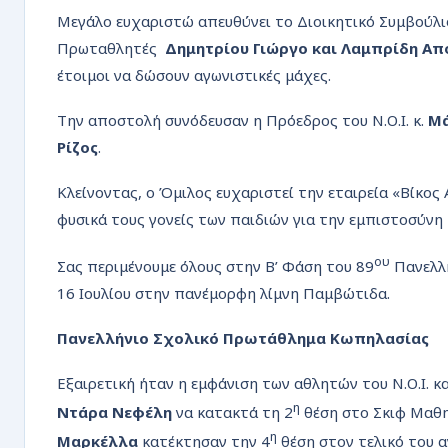
Μεγάλο ευχαριστώ απευθύνει το Διοικητικό Συμβούλιο
Πρωταθλητές
Δημητρίου Γιώργο και Λαμπρίδη Α
έτοιμοι να δώσουν αγωνιστικές μάχες.
Την αποστολή συνόδευσαν η Πρόεδρος του Ν.Ο.Ι. κ.
Μά
Ρίζος
.
Κλείνοντας, ο Όμιλος ευχαριστεί την εταιρεία «Βίκος Α
φυσικά τους γονείς των παιδιών για την εμπιστοσύνη π
ου
Σας περιμένουμε όλους στην Β’ Φάση του 89
Πανελλη
16 Ιουλίου στην πανέμορφη λίμνη Παμβώτιδα.
Πανελλήνιο Σχολικό Πρωτάθλημα Κωπηλασίας
Εξαιρετική ήταν η εμφάνιση των αθλητών του Ν.Ο.Ι. 
η
Ντάρα Νεφέλη
να κατακτά τη 2
θέση στο Σκιφ Μαθη
η
Μαρκέλλα
κατέκτησαν την 4
θέση στον τελικό του 