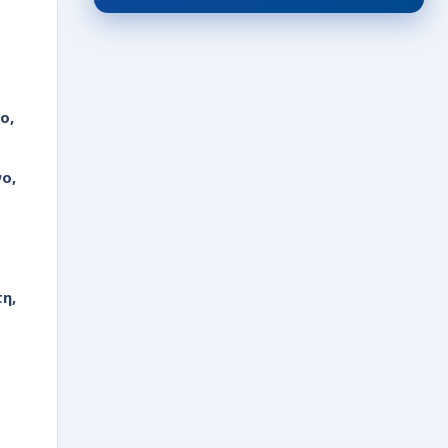
εξωτερικό»
07/08/2026 · 18:12
Γ΄ ΕΘΝΙΚΗ
Το…φλερτ κατέληξε σε γάμο
ανάμεσα στην Κατσικά και τον
ο,
Άγγελο Παππά
07/08/2026 · 16:51
ο,
ΕΙΔΗΣΕΙΣ
Απομάκρυνση υπέργειων
κάδων απορριμμάτων στη
συμβολή των οδών
Μ.Μπότσαρη και 28ης
Οκτωβρίου
07/08/2026 · 14:12
η,
ΕΡΑΣΙΤΕΧΝΙΚΟ
Π.Α.Σ.Ζαγορίου: Δικός του ο
«Πένια»
07/08/2026 · 14:02
ΕΙΔΗΣΕΙΣ
Εκδόθηκε η ΚΥΑ για τη
στεγαστική συνδρομή των