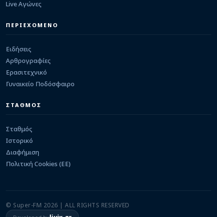
07/08/2026 · 14:02
Live Αγώνες
ΠΕΡΙΕΧΟΜΕΝΟ
ΕΙΔΗΣΕΙΣ
Εκδόθηκε η ΚΥΑ για τη στεγαστική συνδρομή των
πληγέντων από τον σεισμό της 8ης Μαρτίου
07/08/2026 · 13:34
Ειδήσεις
Αρθρογραφίες
Ερασιτεχνικό
Γυναικείο Ποδόσφαιρο
ΣΤΑΘΜΟΣ
Σταθμός
Ιστορικό
Διαφήμιση
Πολιτική Cookies (ΕΕ)
© Super-FM 2026 | ALL RIGHTS RESERVED