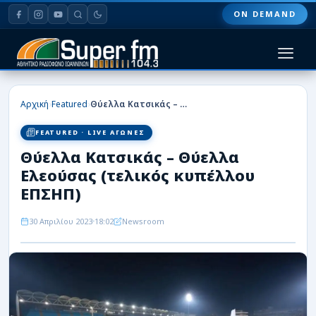
ON DEMAND
HOME
›
›
Αρχική
Featured
Θύελλα Κατσικάς – Θύελλα Ελεούσας (τελικός κυπέλλου ΕΠΣΗΠ)
ΠΑΣ ΓΙΑΝΝΙΝΑ
FEATURED · LIVE ΑΓΩΝΕΣ
Θύελλα Κατσικάς – Θύελλα
ΠΟΔΟΣΦΑΙΡΟ
Ελεούσας (τελικός κυπέλλου
ΜΠΑΣΚΕΤ
ΕΠΣΗΠ)
ΣΠΟΡ
30 Απριλίου 2023
18:02
Newsroom
ΕΙΔΗΣΕΙΣ
ΑΡΘΡΟΓΡΑΦΙΕΣ