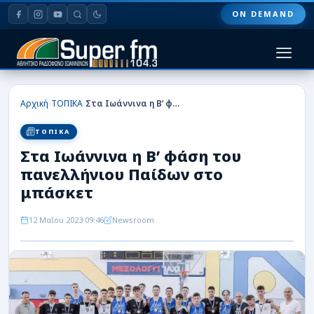
ON DEMAND
HOME
›
›
Αρχική
ΤΟΠΙΚΑ
Στα Ιωάννινα η Β’ φάση του πανελλήνιου Παίδων στο μπάσκετ
ΠΑΣ ΓΙΑΝΝΙΝΑ
ΤΟΠΙΚΑ
Στα Ιωάννινα η Β’ φάση του
ΠΟΔΟΣΦΑΙΡΟ
πανελλήνιου Παίδων στο
ΜΠΑΣΚΕΤ
μπάσκετ
ΣΠΟΡ
12 Μαΐου 2023
09:46
Newsroom
ΕΙΔΗΣΕΙΣ
ΑΡΘΡΟΓΡΑΦΙΕΣ