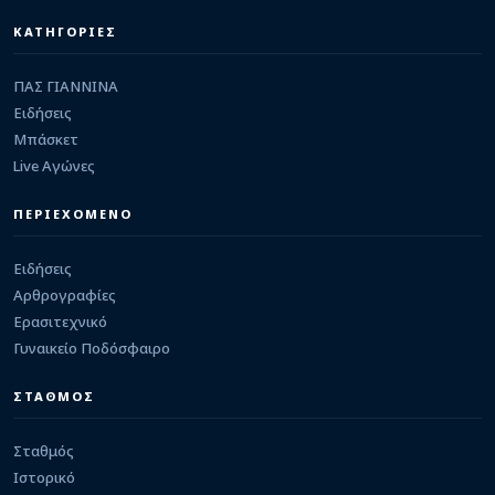
Το πρώτο της φιλικό τεστ δίνει την Κυριακή
στην Πλαταριά η Θύελλα Κατσικά
ΚΑΤΗΓΟΡΙΕΣ
08/08/2026 · 12:02
ΠΑΣ ΓΙΑΝΝΙΝΑ
ΠΑΣ ΓΙΑΝΝΙΝΑ Κ-17
Καμία παραχώρηση ποδοσφαιριστή της Κ17, αν
Ειδήσεις
δεν ληφθεί οριστική απόφαση για τη συμμετοχή
Μπάσκετ
στη Super League 2
08/08/2026 · 11:51
Live Αγώνες
ΚΩΠΗΛΑΣΙΑ
ΠΕΡΙΕΧΟΜΕΝΟ
Στη μάχη του μεταλλίου στο παγκόσμιο Κ19 ο
Μουσελίμης που προκρίθηκε στον μεγάλο
τελικό του σκιφ!
Ειδήσεις
08/08/2026 · 11:28
Αρθρογραφίες
Ερασιτεχνικό
Γυναικείο Ποδόσφαιρο
ΣΤΑΘΜΟΣ
Σταθμός
Ιστορικό