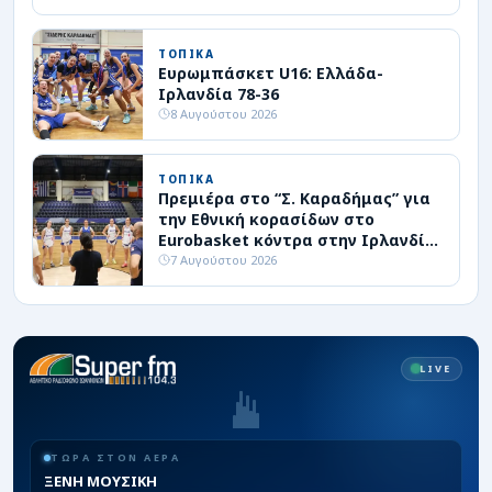
ΤΟΠΙΚΑ
Ευρωμπάσκετ U16: Ελλάδα-
Ιρλανδία 78-36
8 Αυγούστου 2026
ΤΟΠΙΚΑ
Πρεμιέρα στο “Σ. Καραδήμας” για
την Εθνική κορασίδων στο
Eurobasket κόντρα στην Ιρλανδία
(livestreaming)
7 Αυγούστου 2026
LIVE
ΤΩΡΑ ΣΤΟΝ ΑΕΡΑ
ΞΕΝΗ ΜΟΥΣΙΚΗ