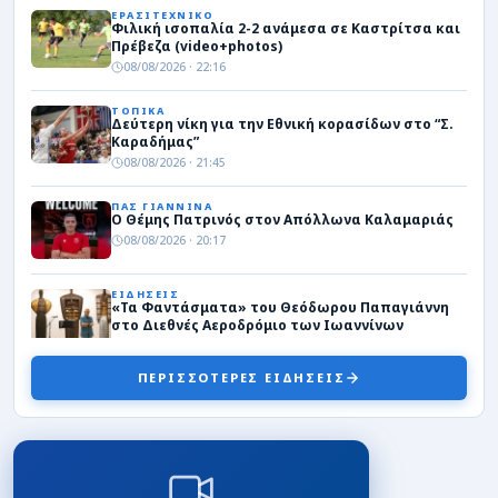
ΕΡΑΣΙΤΕΧΝΙΚΟ
Φιλική ισοπαλία 2-2 ανάμεσα σε Καστρίτσα και
Πρέβεζα (video+photos)
08/08/2026 · 22:16
ΤΟΠΙΚΑ
Δεύτερη νίκη για την Εθνική κορασίδων στο “Σ.
Καραδήμας”
08/08/2026 · 21:45
ΠΑΣ ΓΙΑΝΝΙΝΑ
Ο Θέμης Πατρινός στον Απόλλωνα Καλαμαριάς
08/08/2026 · 20:17
ΕΙΔΗΣΕΙΣ
«Τα Φαντάσματα» του Θεόδωρου Παπαγιάννη
στο Διεθνές Αεροδρόμιο των Ιωαννίνων
08/08/2026 · 20:03
ΠΕΡΙΣΣΟΤΕΡΕΣ ΕΙΔΗΣΕΙΣ
ΠΑΣ ΓΙΑΝΝΙΝΑ
Προφορική συμφωνία του ΠΑΣ Γιάννινα με τον
επιθετικό Παναγιώτη Μπαλλά
08/08/2026 · 16:34
GBL