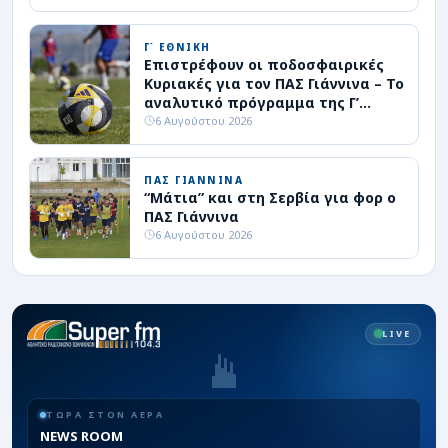
Γ΄ ΕΘΝΙΚΗ
Επιστρέφουν οι ποδοσφαιρικές
Κυριακές για τον ΠΑΣ Γιάννινα – Το
αναλυτικό πρόγραμμα της Γ’
Εθνικής
6 Αυγούστου 2026
ΠΑΣ ΓΙΑΝΝΙΝΑ
“Μάτια” και στη Σερβία για φορ ο
ΠΑΣ Γιάννινα
6 Αυγούστου 2026
LIVE
ΤΩΡΑ ΣΤΟΝ ΑΕΡΑ
NEWS ROOM