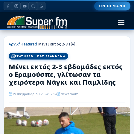
ON DEMAND
HOME
›
›
Αρχική
Featured
Μένει εκτός 2-3 εβδομάδες εκτός ο Εραμούσπε, γλίτωσαν τα χειρότερα Νάγκι και Παμλίδης
ΠΑΣ ΓΙΑΝΝΙΝΑ
FEATURED · ΠΑΣ ΓΙΑΝΝΙΝΑ
Μένει εκτός 2-3 εβδομάδες εκτός
ΠΟΔΟΣΦΑΙΡΟ
ο Εραμούσπε, γλίτωσαν τα
ΜΠΑΣΚΕΤ
χειρότερα Νάγκι και Παμλίδης
ΣΠΟΡ
19 Φεβρουαρίου 2024
17:54
Newsroom
ΕΙΔΗΣΕΙΣ
ΑΡΘΡΟΓΡΑΦΙΕΣ