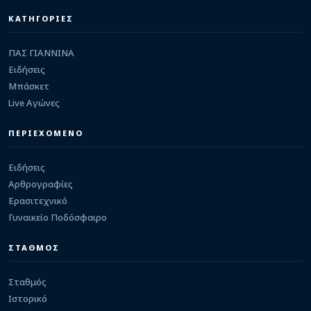
ΕΡΑΣΙΤΕΧΝΙΚΟ
ΚΑΤΗΓΟΡΙΕΣ
Στην Κ15 του Αστέρα Τρίπολης ο Καρβούνης του
Άτλα
06/08/2026 · 14:09
ΠΑΣ ΓΙΑΝΝΙΝΑ
Ειδήσεις
ΕΙΔΗΣΕΙΣ
Ασφαλτόστρωση μπροστά από την Όαση την
Μπάσκετ
Παρασκευή
Live Αγώνες
06/08/2026 · 13:15
ΠΑΣ ΓΙΑΝΝΙΝΑ
ΠΕΡΙΕΧΟΜΕΝΟ
“Μάτια” και στη Σερβία για φορ ο ΠΑΣ Γιάννινα
06/08/2026 · 12:38
Ειδήσεις
Αρθρογραφίες
Ερασιτεχνικό
Γυναικείο Ποδόσφαιρο
ΣΤΑΘΜΟΣ
Σταθμός
Ιστορικό