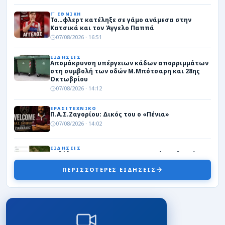
Γ΄ ΕΘΝΙΚΗ
Το…φλερτ κατέληξε σε γάμο ανάμεσα στην
Κατσικά και τον Άγγελο Παππά
07/08/2026 · 16:51
ΕΙΔΗΣΕΙΣ
Απομάκρυνση υπέργειων κάδων απορριμμάτων
στη συμβολή των οδών Μ.Μπότσαρη και 28ης
Οκτωβρίου
07/08/2026 · 14:12
ΕΡΑΣΙΤΕΧΝΙΚΟ
Π.Α.Σ.Ζαγορίου: Δικός του ο «Πένια»
07/08/2026 · 14:02
ΕΙΔΗΣΕΙΣ
Εκδόθηκε η ΚΥΑ για τη στεγαστική συνδρομή των
πληγέντων από τον σεισμό της 8ης Μαρτίου
ΠΕΡΙΣΣΟΤΕΡΕΣ ΕΙΔΗΣΕΙΣ
07/08/2026 · 13:34
ΚΩΠΗΛΑΣΙΑ
Πέρασε στον ημιτελικό του παγκοσμίου ο
Μουσελίμης – Στον μικρό τελικό Γιουγλή και Ήλη
07/08/2026 · 12:23