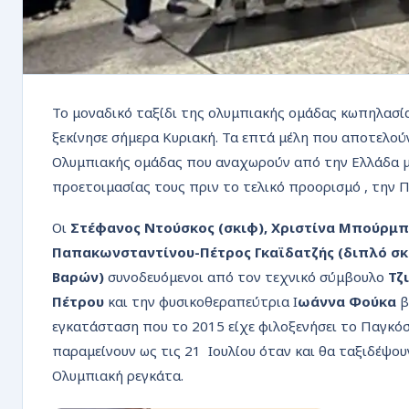
Το μοναδικό ταξίδι της ολυμπιακής ομάδας κωπηλασί
ξεκίνησε σήμερα Κυριακή. Τα επτά μέλη που αποτελού
Ολυμπιακής ομάδας που αναχωρούν από την Ελλάδα μ
προετοιμασίας τους πριν το τελικό προορισμό , την 
Οι
Στέφανος Ντούσκος (σκιφ), Χριστίνα Μπούρμπ
Παπακωνσταντίνου-Πέτρος Γκαϊδατζής (διπλό σκι
Βαρών)
συνοδευόμενοι από τον τεχνικό σύμβουλο
Τζ
Πέτρου
και την φυσικοθεραπεύτρια Ι
ωάννα Φούκα
β
εγκατάσταση που το 2015 είχε φιλοξενήσει το Παγκό
παραμείνουν ως τις 21 Ιουλίου όταν και θα ταξιδέψου
Ολυμπιακή ρεγκάτα.