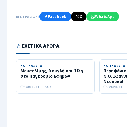
Facebook
X
WhatsApp
ΜΟΙΡΑΣΟΥ:
ΣΧΕΤΙΚΑ ΑΡΘΡΑ
ΚΩΠΗΛΑΣΙΑ
ΚΩΠΗΛΑΣΙΑ
Μουσελίμης, Γιουγλή και Ήλη
Περηφάνια
στο Παγκόσμιο Εφήβων
Ν.Ο. Ιωανν
Ντούσκο!
4 Αυγούστου 2026
2 Αυγούστου