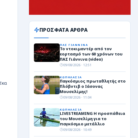
ΠΡΟΣΦΑΤΑ ΑΡΘΡΑ
ΠΑΣ ΓΙΑΝΝΙΝΑ
Το ντοκιμαντέρ από τον
εορτασμό των 60 χρόνων του
ΠΑΣ Γιάννινα (video)
09/08/2026 · 12:51
ΚΩΠΗΛΑΣΙΑ
Παγκόσμιος πρωταθλητής στο
έκα
Πλόβντιβ ο Ιάσονας
Μουσελίμης!
09/08/2026 · 11:04
ΚΩΠΗΛΑΣΙΑ
LIVESTREAMING Η προσπάθεια
του Μουσελίμη για το
παγκόσμιο μετάλλιο
09/08/2026 · 10:49