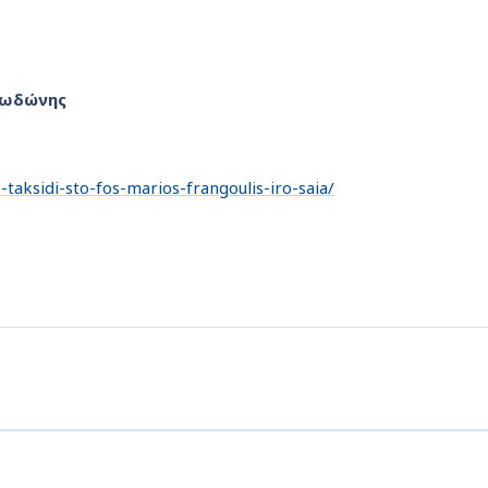
 Δωδώνης
taksidi-sto-fos-marios-frangoulis-iro-saia/