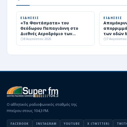
ΕΙΔΗΣΕΙΣ
ΕΙΔΗΣΕΙΣ
«Τα Φαντάσματα» του
Απομάκρυν
Θεόδωρου Παπαγιάννη στο
απορριμμά
Διεθνές Αεροδρόμιο των
των οδών 
Ιωαννίνων
Οκτωβρίο
8 Αυγούστου 2026
7 Αυγούστου
Ο αθλητικός ραδιοφωνικός σταθμός της
Ηπείρου στους 104,3 FM.
FACEBOOK
INSTAGRAM
YOUTUBE
X (TWITTER)
TWIT