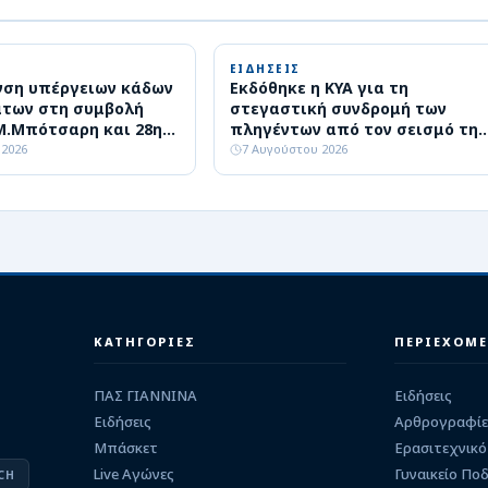
ΕΙΔΗΣΕΙΣ
ση υπέργειων κάδων
Εκδόθηκε η ΚΥΑ για τη
των στη συμβολή
στεγαστική συνδρομή των
Μ.Μπότσαρη και 28ης
πληγέντων από τον σεισμό της
υ
8ης Μαρτίου
 2026
7 Αυγούστου 2026
ΚΑΤΗΓΟΡΙΕΣ
ΠΕΡΙΕΧΟΜ
ΠΑΣ ΓΙΑΝΝΙΝΑ
Ειδήσεις
Ειδήσεις
Αρθρογραφίε
Μπάσκετ
Ερασιτεχνικό
Live Αγώνες
Γυναικείο Πο
CH