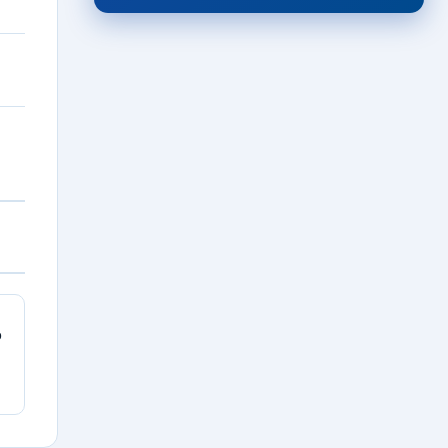
ηγεσίας των μικτών ομάδων
06/08/2026 · 12:26
ΕΡΑΣΙΤΕΧΝΙΚΟ
Θύελλα Κατσικάς:
Συγχαρητήρια ανακοίνωση για
Αλέξη Μιχαήλ
06/08/2026 · 11:46
ΠΟΔΟΣΦΑΙΡΟ ΓΥΝΑΙΚΩΝ
Τεχνικός διευθυντής των
εθνικών ομάδων Γυναικών ο
Βασίλης Κίτσης!
06/08/2026 · 11:13
FEATURED
“Γεράκι” ο Αμερικανός Allerik
Freeman!
06/08/2026 · 10:39
ρ
ΤΟΠΙΚΑ
Τζάμπολ σήμερα στο “Σιδέρης
Καραδήμας” για το
Ευρωμπάσκετ Κορασίδων U16
(Β’ Κατηγορίας)