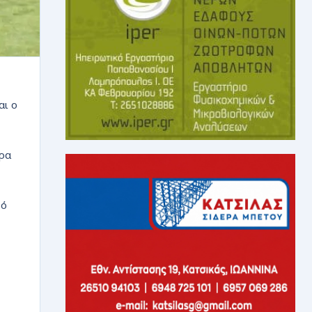
αι ο
ρα
πό