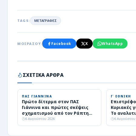
TAGS:
ΜΕΤΑΓΡΑΦΕΣ
Facebook
X
WhatsApp
ΜΟΙΡΑΣΟΥ:
ΣΧΕΤΙΚΑ ΑΡΘΡΑ
ΠΑΣ ΓΙΑΝΝΙΝΑ
Γ΄ ΕΘΝΙΚΗ
Πρώτο δίτερμα στον ΠΑΣ
Επιστρέφο
Γιάννινα και πρώτες σκέψεις
Κυριακές γ
σχηματισμού από τον Ράπτη
Το αναλυτι
(video)
Εθνικής
6 Αυγούστου 2026
6 Αυγούστου