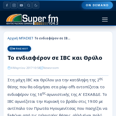
ON DEMAND
HOME
›
›
Αρχική
ΜΠΑΣΚΕΤ
Το ενδιαφέρον σε IBC και Θρύλο
ΠΑΣ ΓΙΑΝΝΙΝΑ
ΜΠΑΣΚΕΤ
Το ενδιαφέρον σε IBC και Θρύλο
ΠΟΔΟΣΦΑΙΡΟ
4 Μαρτίου 2017
10:58
Newsroom
ΜΠΑΣΚΕΤ
ης
Στη μάχη IBC και Θρύλου για την κατάληψη της 2
ΣΠΟΡ
θέσης που θα οδηγήσει στα play-offs εντοπίζεται το
ΕΙΔΗΣΕΙΣ
ης
ενδιαφέρον της 16
αγωνιστικής της Α’ ΕΣΚΑΒΔΕ. Το
IBC αγωνίζεται την Κυριακή το βράδυ στις 19:00 με
ΑΡΘΡΟΓΡΑΦΙΕΣ
αντίπαλο τον Πρωτέα Ηγουμενίτσας που πασχίζει να
ξεφύγει από τις τελευταίες θέσεις, αλλά είναι πολύ