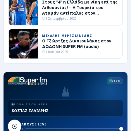
Στους “4” η Ελλάδα με νίκη επί της
Λιθουανίας! – Η Τουρκία του
Αταμάν αντίπαλος στον
ημιτελικό
9 Σεπτεμβρίου 2025
ΜΙΧΑΛΗΣ ΜΕΡΤΖΙΑΝΙΔΗΣ
Ο Τζώρτζης Δικαιουλάκος στον
ΔΩΔΩΝΗ SUPER FM (audio)
1 Ιουλίου 2025
LIVE
ΤΩΡΑ ΣΤΟΝ ΑΕΡΑ
ΚΩΣΤΑΣ ΖΑΛΙΑΡΗΣ
ΑΚΟΥΣΕ LIVE