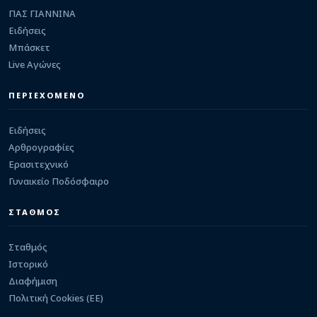
ΠΑΣ ΓΙΑΝΝΙΝΑ
Ειδήσεις
ΕΡΑΣΙΤΕΧΝΙΚΟ
Κουτσελιό: Στα «ασπρόμαυρα» ο
Μπάσκετ
τερματοφύλακας Σπύρος Γκόνης
Live Αγώνες
07/08/2026 · 22:42
ΠΕΡΙΕΧΟΜΕΝΟ
ΕΡΑΣΙΤΕΧΝΙΚΟ
Στην ΑΕ Γιάννενα ο Γιώργος Τέλιος
07/08/2026 · 22:35
Ειδήσεις
Αρθρογραφίες
Ερασιτεχνικό
Γυναικείο Ποδόσφαιρο
ΣΤΑΘΜΟΣ
Σταθμός
Ιστορικό
Διαφήμιση
Πολιτική Cookies (ΕΕ)